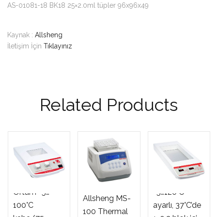
AS-01081-18 BK18 25×2.0ml tüpler 96x96x49
Kaynak :
Allsheng
İletişim İçin
Tıklayınız
Related Products
Ohaus
Ohaus HB1AL
HB6DG 6
1 Bloklu,
Bloklu, Ortam
Ortam +5…
+5…120°C
Allsheng MS-
100°C
ayarlı, 37°C’de
100 Thermal