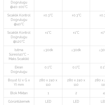
Doğruluğu
@40~100°C
Sıcaklık Kontrol
±0.3°C
±0.3°C
±0.
Doğruluğu
@40°C
Sıcaklık Kontrol
±1°C
±1°C
±1
Doğruluğu
@120°C
Isıtma
≤30dk
≤30dk
≤30
Süresi(40°C –
Maks.Sıcaklık)
Ekran
0.1°C
0.1°C
0.1
Doğruluğu
Boyut (U x G x
280 x 240 x
280 x 240 x
280 x 
Y) mm
110
110
11
Blok Miktarı
1
2
4
Görüntülemek
LED
LED
LE