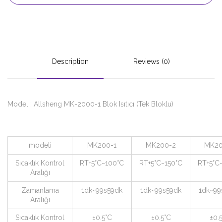
Description
Reviews (0)
Model : Allsheng MK-2000-1 Blok Isıtıcı (Tek Bloklu)
modeli
MK200-1
MK200-2
MK20
Sıcaklık Kontrol
RT+5°C~100°C
RT+5°C~150°C
RT+5°C
Aralığı
Zamanlama
1dk~99s59dk
1dk~99s59dk
1dk~99
Aralığı
Sıcaklık Kontrol
±0.5°C
±0.5°C
±0.