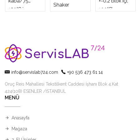
kaba/75…
+-0.2 blok içi,
Shaker
150°C ince
100°C’ye
ayarlı Blok
65dk’da
Isıtıcı
çıkabilen Blok
Isıtıcı
info@servislab724.com
+90 536 473 61 14
Oruç Reis Mahallesi Tekstilkent Caddesi İşhanı Blok 4.Kat
424(108) ESENLER /İSTANBUL
MENÜ
Anasayfa
Mağaza
2. El Ürünler