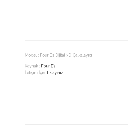
Model : Four E’s Dijital 3D Çalkalayıcı
Kaynak :
Four E’s
İletişim İçin
Tıklayınız