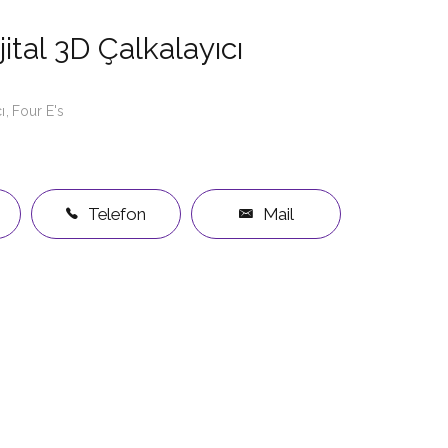
jital 3D Çalkalayıcı
ı
Four E's
Telefon
Mail