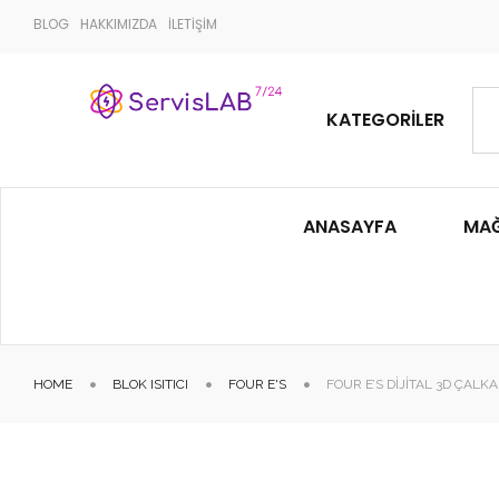
BLOG
HAKKIMIZDA
İLETİŞİM
KATEGORILER
ANASAYFA
MA
HOME
BLOK ISITICI
FOUR E'S
FOUR E’S DIJITAL 3D ÇALKA