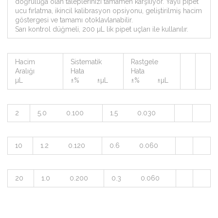
doğruluğa olan taleplerinizi tamamen karşılıyor. Yaylı pipet
ucu fırlatma, ikincil kalibrasyon opsiyonu, geliştirilmiş hacim
göstergesi ve tamamı otoklavlanabilir.
Sarı kontrol düğmeli, 200 µL lik pipet uçları ile kullanılır.
Hacim
Sistematik
Rastgele
Aralığı
Hata
Hata
µL
±% ±µL
±% ±µL
2
5.0 0.100
1.5 0.030
10
1.2 0.120
0.6 0.060
20
1.0 0.200
0.3 0.060