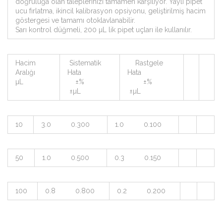
doğruluğa olan taleplerinizi tamamen karşılıyor. Yaylı pipet
ucu fırlatma, ikincil kalibrasyon opsiyonu, geliştirilmiş hacim
göstergesi ve tamamı otoklavlanabilir.
Sarı kontrol düğmeli, 200 µL lik pipet uçları ile kullanılır.
Hacim
Sistematik
Rastgele
Aralığı
Hata
Hata
µL
±%
±%
±µL
±µL
10
3.0 0.300
1.0 0.100
50
1.0 0.500
0.3 0.150
100
0.8 0.800
0.2 0.200