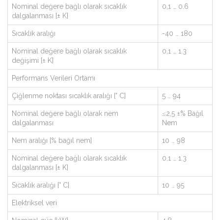
Nominal değere bağlı olarak sıcaklık
0,1 … 0.6
dalgalanması [± K]
Sıcaklık aralığı
-40 … 180
Nominal değere bağlı olarak sıcaklık
0,1 … 1.3
değişimi [± K]
Performans Verileri Ortamı
Çiğlenme noktası sıcaklık aralığı [° C]
5 … 94
Nominal değere bağlı olarak nem
≤2,5 ±% Bağıl
dalgalanması
Nem
Nem aralığı [% bağıl nem]
10 … 98
Nominal değere bağlı olarak sıcaklık
0,1 … 1.3
dalgalanması [± K]
Sıcaklık aralığı [° C]
10 … 95
Elektriksel veri