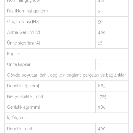
Nominal güç [kW]
4.8
Faz (Nominal gerilim)
3 ~
Güç frekansı [Hz]
50
Anma Gerilimi [V]
400
Ünite sigortası [A]
16
Kapılar
Ünite kapıları
1
Gövde boyutları dahil değildir. bağlantı parçaları ve bağlantılar
Derinlik ağı [mm]
865
Net yükseklik [mm]
1725
Genişlik ağı [mm]
980
İç Ölçüler
Derinlik [mm]
400