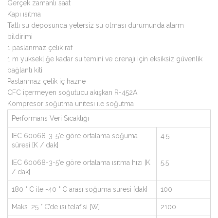
Gerçek zamanlı saat
Kapı ısıtma
Tatlı su deposunda yetersiz su olması durumunda alarm
bildirimi
1 paslanmaz çelik raf
1 m yüksekliğe kadar su temini ve drenajı için eksiksiz güvenlik
bağlantı kiti
Paslanmaz çelik iç hazne
CFC içermeyen soğutucu akışkan R-452A
Kompresör soğutma ünitesi ile soğutma
Performans Veri Sıcaklığı
IEC 60068-3-5’e göre ortalama soğuma
4.5
süresi [K / dak]
IEC 60068-3-5’e göre ortalama ısıtma hızı [K
5.5
/ dak]
180 ° C ile -40 ° C arası soğuma süresi [dak]
100
Maks. 25 ° C’de ısı telafisi [W]
2100