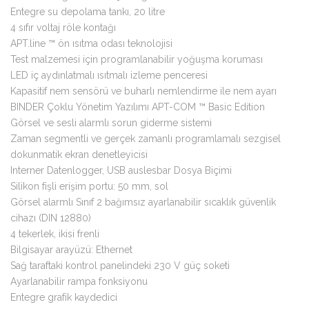
Entegre su depolama tankı, 20 litre
4 sıfır voltaj röle kontağı
APT.line ™ ön ısıtma odası teknolojisi
Test malzemesi için programlanabilir yoğuşma koruması
LED iç aydınlatmalı ısıtmalı izleme penceresi
Kapasitif nem sensörü ve buharlı nemlendirme ile nem ayarı
BINDER Çoklu Yönetim Yazılımı APT-COM ™ Basic Edition
Görsel ve sesli alarmlı sorun giderme sistemi
Zaman segmentli ve gerçek zamanlı programlamalı sezgisel
dokunmatik ekran denetleyicisi
Interner Datenlogger, USB auslesbar Dosya Biçimi
Silikon fişli erişim portu: 50 mm, sol
Görsel alarmlı Sınıf 2 bağımsız ayarlanabilir sıcaklık güvenlik
cihazı (DIN 12880)
4 tekerlek, ikisi frenli
Bilgisayar arayüzü: Ethernet
Sağ taraftaki kontrol panelindeki 230 V güç soketi
Ayarlanabilir rampa fonksiyonu
Entegre grafik kaydedici