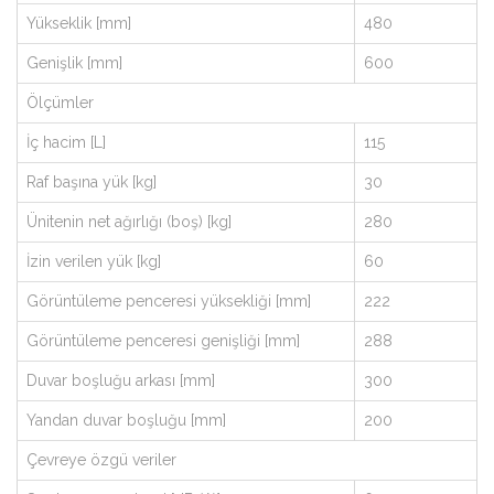
Yükseklik [mm]
480
Genişlik [mm]
600
Ölçümler
İç hacim [L]
115
Raf başına yük [kg]
30
Ünitenin net ağırlığı (boş) [kg]
280
İzin verilen yük [kg]
60
Görüntüleme penceresi yüksekliği [mm]
222
Görüntüleme penceresi genişliği [mm]
288
Duvar boşluğu arkası [mm]
300
Yandan duvar boşluğu [mm]
200
Çevreye özgü veriler