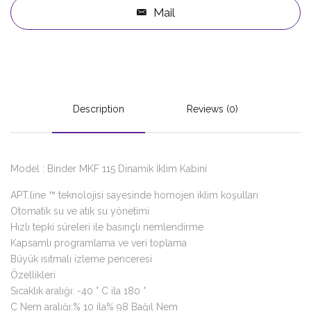
Mail
Description
Reviews (0)
Model : Binder MKF 115 Dinamik İklim Kabini
APT.line ™ teknolojisi sayesinde homojen iklim koşulları
Otomatik su ve atık su yönetimi
Hızlı tepki süreleri ile basınçlı nemlendirme
Kapsamlı programlama ve veri toplama
Büyük ısıtmalı izleme penceresi
Özellikleri
Sıcaklık aralığı: -40 ° C ila 180 °
C Nem aralığı:% 10 ila% 98 Bağıl Nem