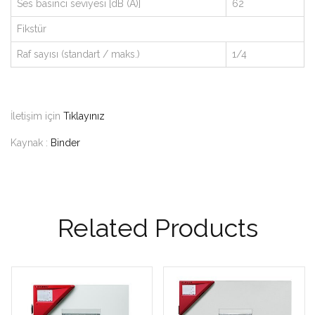
Ses basıncı seviyesi [dB (A)]
62
Fikstür
Raf sayısı (standart / maks.)
1/4
İletişim için
Tıklayınız
Kaynak :
Binder
Related Products