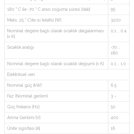
180 ° C ile -70 ° C arası soğuma süresi [dak]
95
Maks. 25 ° C’de ısı telafisi [W]
3200
Nominal değere bağlı olarak sıcaklık dalgalanması
0,1 … 0.4
[± K]
Sıcaklık aralığı
-70 …
180
Nominal değere bağlı olarak sıcaklık değişimi [± K]
0.1 … 1.0
Elektriksel veri
Nominal güç [kW]
6.5
Faz (Nominal gerilim)
3 ~
Güç frekansı [Hz]
50
Anma Gerilimi [V]
400
Ünite sigortası [A]
16