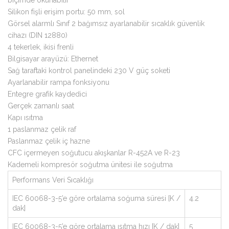
biçimde okunabilir
Silikon fişli erişim portu: 50 mm, sol
Görsel alarmlı Sınıf 2 bağımsız ayarlanabilir sıcaklık güvenlik
cihazı (DIN 12880)
4 tekerlek, ikisi frenli
Bilgisayar arayüzü: Ethernet
Sağ taraftaki kontrol panelindeki 230 V güç soketi
Ayarlanabilir rampa fonksiyonu
Entegre grafik kaydedici
Gerçek zamanlı saat
Kapı ısıtma
1 paslanmaz çelik raf
Paslanmaz çelik iç hazne
CFC içermeyen soğutucu akışkanlar R-452A ve R-23
Kademeli kompresör soğutma ünitesi ile soğutma
Performans Veri Sıcaklığı
IEC 60068-3-5’e göre ortalama soğuma süresi [K /
4.2
dak]
IEC 60068-3-5’e göre ortalama ısıtma hızı [K / dak]
5