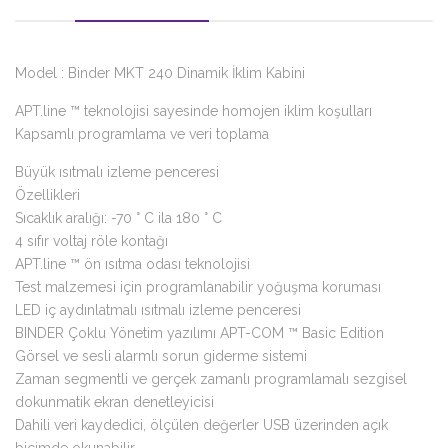
Model : Binder MKT 240 Dinamik İklim Kabini
APT.line ™ teknolojisi sayesinde homojen iklim koşulları
Kapsamlı programlama ve veri toplama
Büyük ısıtmalı izleme penceresi
Özellikleri
Sıcaklık aralığı: -70 ° C ila 180 ° C
4 sıfır voltaj röle kontağı
APT.line ™ ön ısıtma odası teknolojisi
Test malzemesi için programlanabilir yoğuşma koruması
LED iç aydınlatmalı ısıtmalı izleme penceresi
BINDER Çoklu Yönetim yazılımı APT-COM ™ Basic Edition
Görsel ve sesli alarmlı sorun giderme sistemi
Zaman segmentli ve gerçek zamanlı programlamalı sezgisel
dokunmatik ekran denetleyicisi
Dahili veri kaydedici, ölçülen değerler USB üzerinden açık