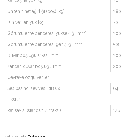
Raf başına yük [kg]
30
Ünitenin net ağırlığı (boş) [kg]
380
İzin verilen yük [kg]
70
Görüntüleme penceresi yüksekliği [mm]
300
Görüntüleme penceresi genişliği [mm]
508
Duvar boşluğu arkası [mm]
300
Yandan duvar boşluğu [mm]
200
Çevreye özgü veriler
Ses basıncı seviyesi [dB (A)]
64
Fikstür
Raf sayısı (standart / maks.)
1/6