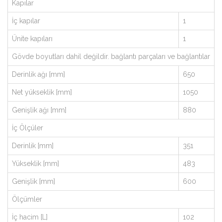
Kapılar
İç kapılar
1
Ünite kapıları
1
Gövde boyutları dahil değildir. bağlantı parçaları ve bağlantılar
Derinlik ağı [mm]
650
Net yükseklik [mm]
1050
Genişlik ağı [mm]
880
İç Ölçüler
Derinlik [mm]
351
Yükseklik [mm]
483
Genişlik [mm]
600
Ölçümler
İç hacim [L]
102