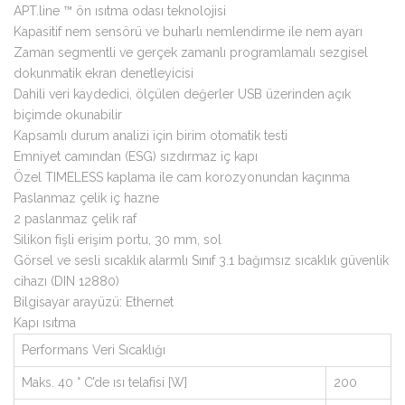
APT.line ™ ön ısıtma odası teknolojisi
Kapasitif nem sensörü ve buharlı nemlendirme ile nem ayarı
Zaman segmentli ve gerçek zamanlı programlamalı sezgisel
dokunmatik ekran denetleyicisi
Dahili veri kaydedici, ölçülen değerler USB üzerinden açık
biçimde okunabilir
Kapsamlı durum analizi için birim otomatik testi
Emniyet camından (ESG) sızdırmaz iç kapı
Özel TIMELESS kaplama ile cam korozyonundan kaçınma
Paslanmaz çelik iç hazne
2 paslanmaz çelik raf
Silikon fişli erişim portu, 30 mm, sol
Görsel ve sesli sıcaklık alarmlı Sınıf 3.1 bağımsız sıcaklık güvenlik
cihazı (DIN 12880)
Bilgisayar arayüzü: Ethernet
Kapı ısıtma
Performans Veri Sıcaklığı
Maks. 40 ° C’de ısı telafisi [W]
200