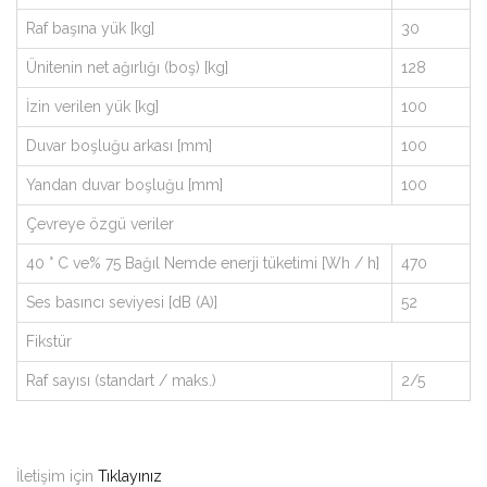
Raf başına yük [kg]
30
Ünitenin net ağırlığı (boş) [kg]
128
İzin verilen yük [kg]
100
Duvar boşluğu arkası [mm]
100
Yandan duvar boşluğu [mm]
100
Çevreye özgü veriler
40 ° C ve% 75 Bağıl Nemde enerji tüketimi [Wh / h]
470
Ses basıncı seviyesi [dB (A)]
52
Fikstür
Raf sayısı (standart / maks.)
2/5
İletişim için
Tıklayınız