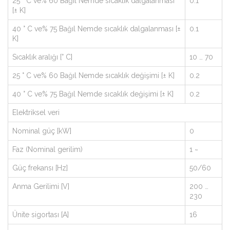
25 ° C ve% 60 Bağıl Nemde sıcaklık dalgalanması
0.1
[± K]
40 ° C ve% 75 Bağıl Nemde sıcaklık dalgalanması [±
0.1
K]
Sıcaklık aralığı [° C]
10 … 70
25 ° C ve% 60 Bağıl Nemde sıcaklık değişimi [± K]
0.2
40 ° C ve% 75 Bağıl Nemde sıcaklık değişimi [± K]
0.2
Elektriksel veri
Nominal güç [kW]
0
Faz (Nominal gerilim)
1 ~
Güç frekansı [Hz]
50/60
Anma Gerilimi [V]
200 …
230
Ünite sigortası [A]
16