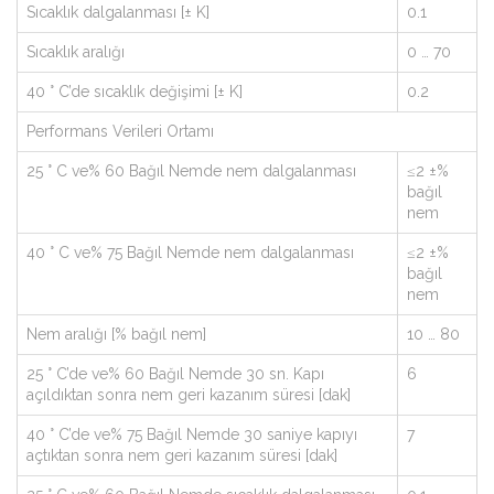
Sıcaklık dalgalanması [± K]
0.1
Sıcaklık aralığı
0 … 70
40 ° C’de sıcaklık değişimi [± K]
0.2
Performans Verileri Ortamı
25 ° C ve% 60 Bağıl Nemde nem dalgalanması
≤2 ±%
bağıl
nem
40 ° C ve% 75 Bağıl Nemde nem dalgalanması
≤2 ±%
bağıl
nem
Nem aralığı [% bağıl nem]
10 … 80
25 ° C’de ve% 60 Bağıl Nemde 30 sn. Kapı
6
açıldıktan sonra nem geri kazanım süresi [dak]
40 ° C’de ve% 75 Bağıl Nemde 30 saniye kapıyı
7
açtıktan sonra nem geri kazanım süresi [dak]