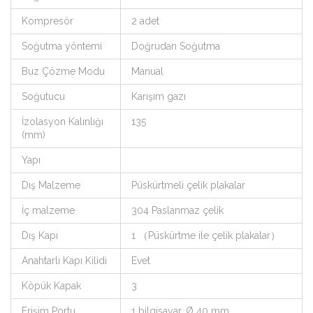
Kompresör
2 adet
Soğutma yöntemi
Doğrudan Soğutma
Buz Çözme Modu
Manual
Soğutucu
Karışım gazı
İzolasyon Kalınlığı
135
(mm)
Yapı
Dış Malzeme
Püskürtmeli çelik plakalar
İç malzeme
304 Paslanmaz çelik
Dış Kapı
1 （Püskürtme ile çelik plakalar）
Anahtarlı Kapı Kilidi
Evet
Köpük Kapak
3
Erişim Portu
1 bilgisayar. Ø 40 mm