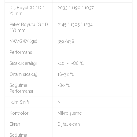
Dış Boyut (G * D *
2033 * 1190 * 1037
Y) mm
Paket Boyutu (G * D
2145 * 1305 * 1234
* Y) mm
NW/GW(Kgs)
352/438
Performans
Sıcaklık aralığı
-40 ～ -86 ℃
Ortam sıcaklığı
16-32 ℃
Soğutma
-80 ℃
Performansı
İklim Sınıfı
N
Kontrolör
Mikroişlemci
Ekran
Dijital ekran
Soğutma