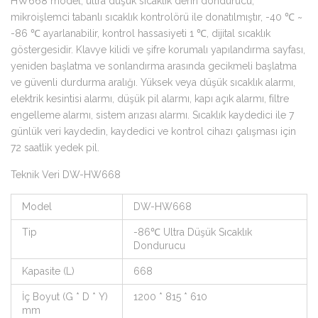
HW668 model; ultra düşük sıcaklık derin dondurucu,
mikroişlemci tabanlı sıcaklık kontrolörü ile donatılmıştır, -40 ℃ ~
-86 ℃ ayarlanabilir, kontrol hassasiyeti 1 ℃, dijital sıcaklık
göstergesidir. Klavye kilidi ve şifre korumalı yapılandırma sayfası,
yeniden başlatma ve sonlandırma arasında gecikmeli başlatma
ve güvenli durdurma aralığı. Yüksek veya düşük sıcaklık alarmı,
elektrik kesintisi alarmı, düşük pil alarmı, kapı açık alarmı, filtre
engelleme alarmı, sistem arızası alarmı. Sıcaklık kaydedici ile 7
günlük veri kaydedin, kaydedici ve kontrol cihazı çalışması için
72 saatlik yedek pil.
Teknik Veri DW-HW668
Model
DW-HW668
Tip
-86℃ Ultra Düşük Sıcaklık
Dondurucu
Kapasite (L)
668
İç Boyut (G * D * Y)
1200 * 815 * 610
mm