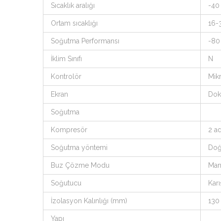
Sıcaklık aralığı
-40
Ortam sıcaklığı
16-
Soğutma Performansı
-80
İklim Sınıfı
N
Kontrolör
Mik
Ekran
Dok
Soğutma
Kompresör
2 a
Soğutma yöntemi
Doğ
Buz Çözme Modu
Man
Soğutucu
Karı
İzolasyon Kalınlığı (mm)
130
Yapı