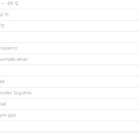
 ～ -86 ℃
32 ℃
 ℃
roişlemci
unmatik ekran
det
rudan Soğutma
ual
şım gazı