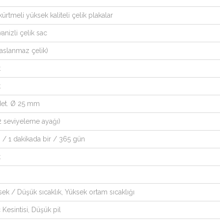
ürtmeli yüksek kaliteli çelik plakalar
anizli çelik sac
paslanmaz çelik)
t
t
det. Ø 25 mm
2 seviyeleme ayağı)
 / 1 dakikada bir / 365 gün
t
ek / Düşük sıcaklık, Yüksek ortam sıcaklığı
Kesintisi, Düşük pil