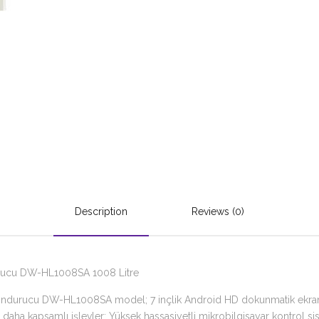
Description
Reviews (0)
urucu DW-HL1008SA 1008 Litre
ondurucu DW-HL1008SA model; 7 inçlik Android HD dokunmatik ekran, k
 daha kapsamlı işlevler; Yüksek hassasiyetli mikrobilgisayar kontrol sist