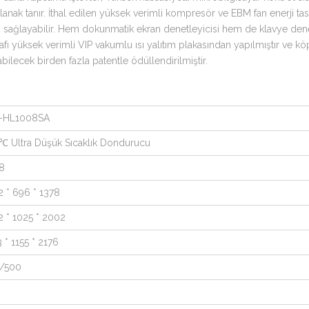
olanak tanır. İthal edilen yüksek verimli kompresör ve EBM fan enerji 
 sağlayabilir. Hem dokunmatik ekran denetleyicisi hem de klavye denetl
rafı yüksek verimli VIP vakumlu ısı yalıtım plakasından yapılmıştır ve 
rabilecek birden fazla patentle ödüllendirilmiştir.
-HL1008SA
℃ Ultra Düşük Sıcaklık Dondurucu
8
2 * 696 * 1378
2 * 1025 * 2002
 * 1155 * 2176
/500