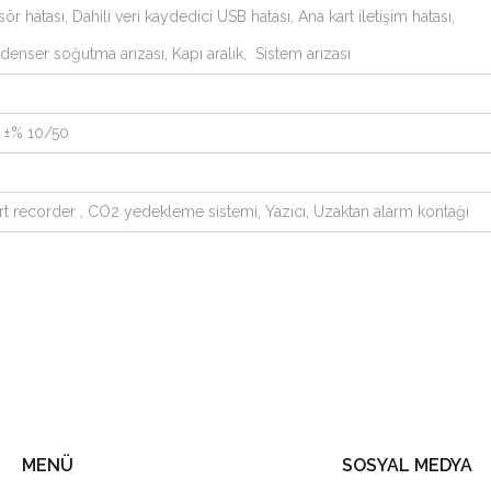
ör hatası, Dahili veri kaydedici USB hatası, Ana kart iletişim hatası,
enser soğutma arızası, Kapı aralık, Sistem arızası
 ±% 10/50
rt recorder , CO2 yedekleme sistemi, Yazıcı, Uzaktan alarm kontağı
MENÜ
SOSYAL MEDYA