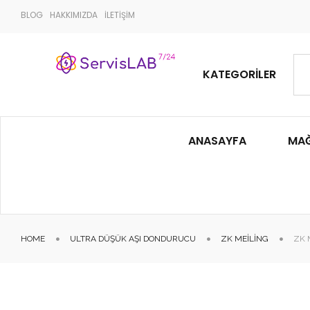
BLOG
HAKKIMIZDA
İLETİŞİM
KATEGORILER
ANASAYFA
MA
HOME
ULTRA DÜŞÜK AŞI DONDURUCU
ZK MEILING
ZK 