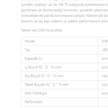
içindeki sıcaklığı -40 ila -86 ℃ aralığında ayarlamasına 
gecikmesi ve durma aralığı koruması, güvenilir çalışmayı
önleyebilecek parola korumasına sahiptir. Kabinin altı ta
tasarımı ve dış kapı sistemi, ısı yalıtım performansını artı
Teknik Veri DW-HL1008SA
Model
DW
Tip
-86
Kapasite (L)
100
İç Boyut (G * D * Y) mm
102
Dış Boyut (G * D * Y) mm
136
Paket Boyutu (G * D * Y) mm
1473
NW/GW(Kgs)
430
Performans