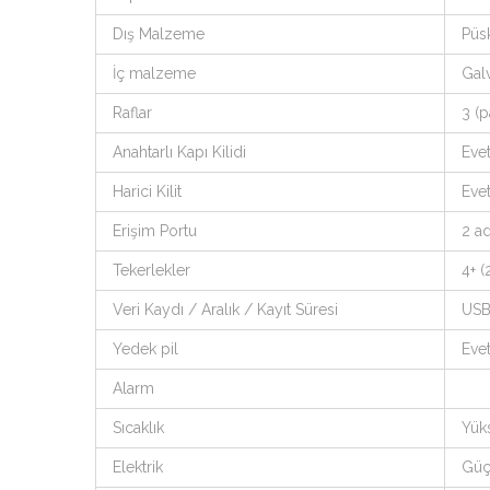
Dış Malzeme
Püsk
İç malzeme
Galv
Raflar
3 (
Anahtarlı Kapı Kilidi
Eve
Harici Kilit
Eve
Erişim Portu
2 a
Tekerlekler
4+ (
Veri Kaydı / Aralık / Kayıt Süresi
USB
Yedek pil
Eve
Alarm
Sıcaklık
Yüks
Elektrik
Güç 