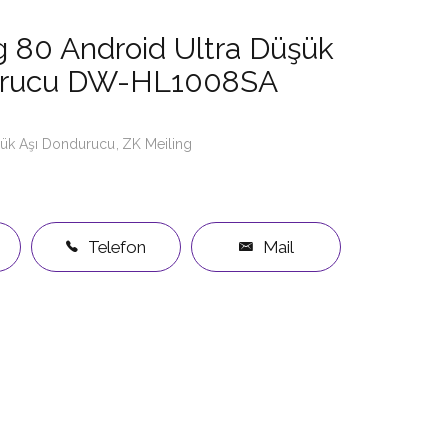
g 80 Android Ultra Düşük
urucu DW-HL1008SA
şük Aşı Dondurucu
ZK Meiling
Telefon
Mail