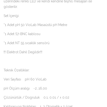
üzerindeki renkli LED ve kendi kendine teşhis mesajları ile
gösterilir.
Set İçeriği:
*1 Adet pH 50 VioLab Masaüstü pH Metre
*1 Adet S7-BNC kablosu
*1 Adet NT 55 sıcaklık sensörü
!!! Elektrot Dahil Değildir!!!
Teknik Özellikler:
Veri Sayfası pH 60 VioLab
pH Ölçüm aralığı -2…16,00
Çözünürlük / Doğruluk 0.1, 0.01 / ± 0.02
Kalibrasyon Noktaları 1…3 Otomatik + 2 özel