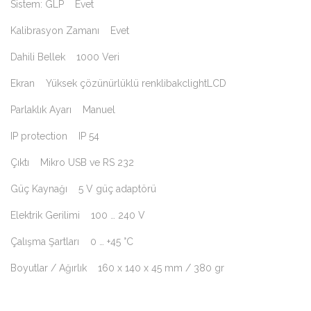
Sistem: GLP Evet
Kalibrasyon Zamanı Evet
Dahili Bellek 1000 Veri
Ekran Yüksek çözünürlüklü renklibakclightLCD
Parlaklık Ayarı Manuel
IP protection IP 54
Çıktı Mikro USB ve RS 232
Güç Kaynağı 5 V güç adaptörü
Elektrik Gerilimi 100 … 240 V
Çalışma Şartları 0 … +45 °C
Boyutlar / Ağırlık 160 x 140 x 45 mm / 380 gr