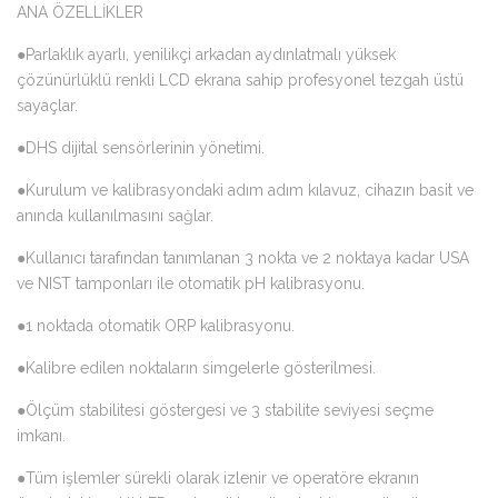
ANA ÖZELLİKLER
●Parlaklık ayarlı, yenilikçi arkadan aydınlatmalı yüksek
çözünürlüklü renkli LCD ekrana sahip profesyonel tezgah üstü
sayaçlar.
●DHS dijital sensörlerinin yönetimi.
●Kurulum ve kalibrasyondaki adım adım kılavuz, cihazın basit ve
anında kullanılmasını sağlar.
●Kullanıcı tarafından tanımlanan 3 nokta ve 2 noktaya kadar USA
ve NIST tamponları ile otomatik pH kalibrasyonu.
●1 noktada otomatik ORP kalibrasyonu.
●Kalibre edilen noktaların simgelerle gösterilmesi.
●Ölçüm stabilitesi göstergesi ve 3 stabilite seviyesi seçme
imkanı.
●Tüm işlemler sürekli olarak izlenir ve operatöre ekranın