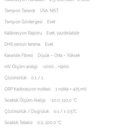
Tampon Tanındı USA, NIST
Tampon Göstergesi Evet
Kalibrasyon Raporu Evet, yazdırılabilir
DHS sensör tanıma Evet
Kararlılık Fltresi Düşük – Orta – Yüksek
mV Ölçüm aralığı -1000 … +1900
Çözünürlük 0.1 / 1
ORP Kalibrasyon noktası 1 nokta = 475 mV
Sıcaklık Ölçüm Aralığı -10,0…110,0 °C
Çözünürlük / Doğruluk 0,1 / ± 0,5°C
Sıcaklık Telaﬁsi 0,0…100,0 °C