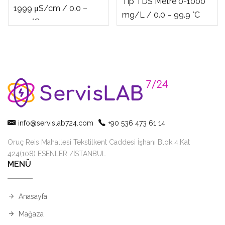
Tip TDS Metre 0-1000
1999 μS/cm / 0.0 –
mg/L / 0.0 – 99.9 °C
99.9 °C
info@servislab724.com
+90 536 473 61 14
Oruç Reis Mahallesi Tekstilkent Caddesi İşhanı Blok 4.Kat
424(108) ESENLER /İSTANBUL
MENÜ
Anasayfa
Mağaza