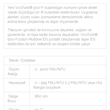
Yeni VisoTurb® 900-P, bulanıklığın numune içinde direkt
olarak ölçüldüğü bir IR bulanıklık elektrotudur. Uygulama
alanları; yüzey suları, pompalama deneylerinde, atıksu
arıtma tesisi çıkışlarında ve diğer ölçümlerde.
Titanyum gövdesi ile korozyona dayanıklı, sağlam ve
güvenilirdir. 10 bara kadar basınca dayanabilir. VisoTurb®
900-P bütün Multiline IDS portatif cihazlarında diğer IDS
elektrotları ile (pH, iletkenlik ve oksijen) birlikte çalışır.
Teknik Özellikler
Ölçüm
: 0… 4000 FNU/NTU
Aralığı
Hassasiyet
: 0 – 999 FNU/NTU 0,3 FNU/NTU veya ±%2
(hangisi büyükse)
Dalga
: 860 nm
Boyu
Ölçüm
: 90 °C