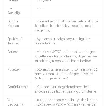
Bant
: 4 nm
Genişliği
Ölçüm
: Konsantrasyon, Absorban, İletim, abs. ve
Modları
% iletkenlik ile kinetik ve spektra, çoklu
dalga boyu
Spektra /
: Ayarlanabilir dalga boyu aralığı ile 1
Tarama
nm’de tarama
Barkod
: Merck ve WTW kodlu oval ve dörtgen
küvetlerde otomatik tanıma, diğer test ve
örnekler için opsiyonel harici barkod
Küvetler
: otomatik tanıma sistemli 16 mm oval; 10
mm, 20 mm, 50 mm dörtgen küvetler
(adaptör gerektirmez)
Görüntüleme
: Kapsamlı veri değerlendirmesi için
arkadan aydınlatmalı grafik görüntüleme
Veri
: 1000 değer; spectra için + yaklaşık 4 mb
Depolama
= 100 spektra (300 – 900 nm) ve her biri