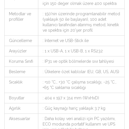
için 150 değer olmak üzere 400 spektra
Metodlar ve
: 150’nin üzerinde programlanabilir metod
profiller
(yaklaşık 50 ile başlayan), 100 adet
kullanıcı tarafından atanmış metod, kinetik
ve spektra için 20’şer profil
Güncelleme
: İnternet ve USB-Stick ile
Arayüzler
: 1 x USB-A, 1 x USB-B, 1 x RS232
Koruma Sınıfı
: IP31 ve optik bölmelerde sıvı tahliyesi
Besleme
: Ülkelere özel kablolar (EU, GB, US, AUS)
Sıcaklık
: +10 °C… +30 °C çalışma sıcaklığı, -25 °C…
+65 °C saklama sıcaklığı
Boyutlar
: 404 x 197 x 314 mm (WxHxD)
Ağırlık
: Güç kaynağı hariç yaklaşık 3.7 kg
Aksesuarlar
: Daha kolay veri analizi için PC yazılımı,
ECO modunda portatif kullanım ve UPS