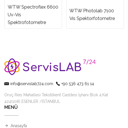
WTW Spectroflex 6600
WTW Photolab 7100
Uv-Vıs
Vıs Spektorfotometre
Spektrofotometre
info@servislab724.com
+90 536 473 61 14
Oruç Reis Mahallesi Tekstilkent Caddesi İşhanı Blok 4.Kat
424(108) ESENLER /İSTANBUL
MENÜ
Anasayfa