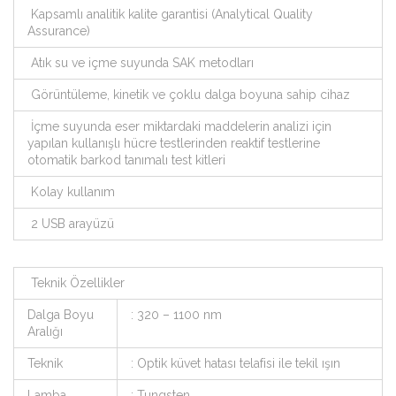
Kapsamlı analitik kalite garantisi (Analytical Quality
Assurance)
Atık su ve içme suyunda SAK metodları
Görüntüleme, kinetik ve çoklu dalga boyuna sahip cihaz
İçme suyunda eser miktardaki maddelerin analizi için
yapılan kullanışlı hücre testlerinden reaktif testlerine
otomatik barkod tanımalı test kitleri
Kolay kullanım
2 USB arayüzü
Teknik Özellikler
Dalga Boyu
: 320 – 1100 nm
Aralığı
Teknik
: Optik küvet hatası telafisi ile tekil ışın
Lamba
: Tungsten