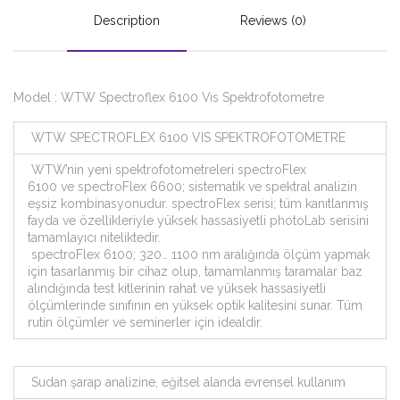
Description
Reviews (0)
Model : WTW Spectroflex 6100 Vıs Spektrofotometre
WTW SPECTROFLEX 6100 VIS SPEKTROFOTOMETRE
WTW’nin yeni spektrofotometreleri spectroFlex
6100 ve spectroFlex 6600; sistematik ve spektral analizin
eşsiz kombinasyonudur. spectroFlex serisi; tüm kanıtlanmış
fayda ve özellikleriyle yüksek hassasiyetli photoLab serisini
tamamlayıcı niteliktedir.
spectroFlex 6100; 320… 1100 nm aralığında ölçüm yapmak
için tasarlanmış bir cihaz olup, tamamlanmış taramalar baz
alındığında test kitlerinin rahat ve yüksek hassasiyetli
ölçümlerinde sınıfının en yüksek optik kalitesini sunar. Tüm
rutin ölçümler ve seminerler için idealdir.
Sudan şarap analizine, eğitsel alanda evrensel kullanım