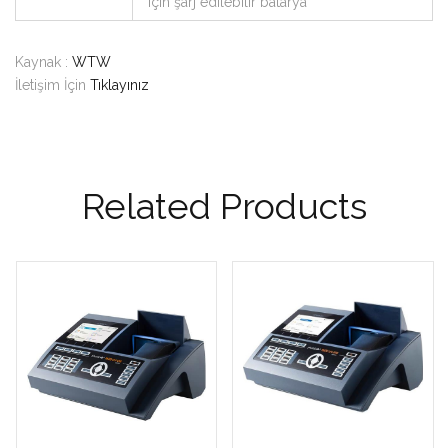
için şarj edilebilir batarya
Kaynak :
WTW
İletişim İçin
Tıklayınız
Related Products