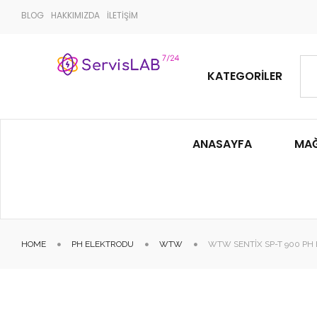
BLOG
HAKKIMIZDA
İLETİŞİM
KATEGORILER
ANASAYFA
MA
HOME
PH ELEKTRODU
WTW
WTW SENTIX SP-T 900 PH