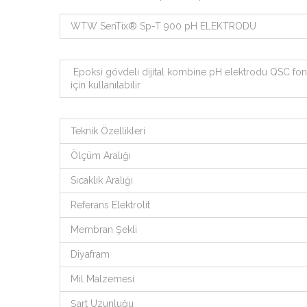
WTW SenTix® Sp-T 900 pH ELEKTRODU
Epoksi gövdeli dijital kombine pH elektrodu QSC fonks
için kullanılabilir
Teknik Özellikleri
Ölçüm Aralığı
Sıcaklık Aralığı
Referans Elektrolit
Membran Şekli
Diyafram
Mil Malzemesi
Şart Uzunluğu