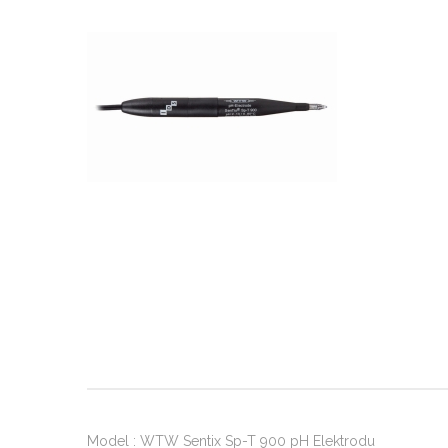
Model : WTW Sentix Sp-T 900 pH Elektrodu