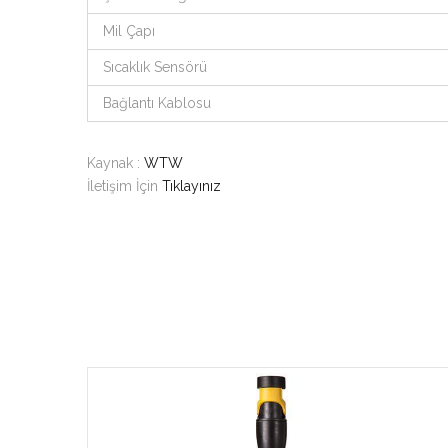
Mil Çapı
Sıcaklık Sensörü
Bağlantı Kablosu
Kaynak :
WTW
İletişim İçin
Tıklayınız