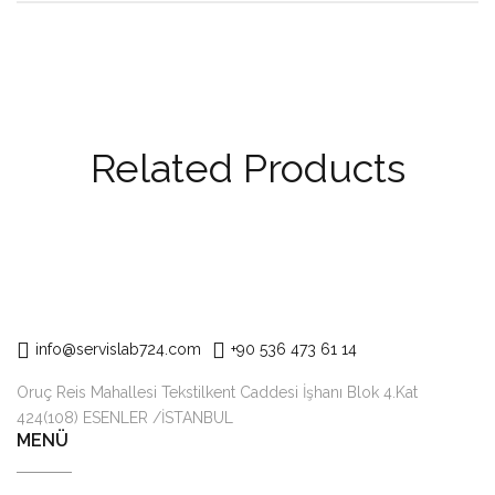
Related Products
info@servislab724.com
+90 536 473 61 14
Oruç Reis Mahallesi Tekstilkent Caddesi İşhanı Blok 4.Kat
424(108) ESENLER /İSTANBUL
MENÜ