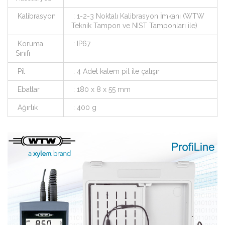
Kalibrasyon
: 1-2-3 Noktalı Kalibrasyon İmkanı (WTW
Teknik Tampon ve NIST Tamponları ile)
Koruma
: IP67
Sınıfı
Pil
: 4 Adet kalem pil ile çalışır
Ebatlar
: 180 x 8 x 55 mm
Ağırlık
: 400 g