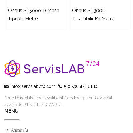
Ohaus ST5000-B Masa
Ohaus ST300D
Tipi pH Metre
Taşınabilir Ph Metre
info@servislab724.com
+90 536 473 61 14
Oruç Reis Mahallesi Tekstilkent Caddesi İşhanı Blok 4.Kat
424(108) ESENLER /İSTANBUL
MENÜ
Anasayfa