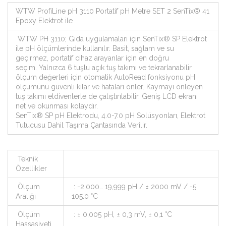
WTW ProfiLine pH 3110 Portatif pH Metre SET 2 SenTix® 41
Epoxy Elektrot ile
WTW PH 3110; Gıda uygulamaları için SenTix® SP Elektrot
ile pH ölçümlerinde kullanılır. Basit, sağlam ve su
geçirmez, portatif cihaz arayanlar için en doğru
seçim. Yalnızca 6 tuşlu açık tuş takımı ve tekrarlanabilir
ölçüm değerleri için otomatik AutoRead fonksiyonu pH
ölçümünü güvenli kılar ve hataları önler. Kaymayı önleyen
tuş takımı eldivenlerle de çalıştırılabilir. Geniş LCD ekranı
net ve okunması kolaydır.
SenTix® SP pH Elektrodu, 4.0-7.0 pH Solüsyonları, Elektrot
Tutucusu Dahil Taşıma Çantasında Verilir.
Teknik
Özellikler
Ölçüm
: -2,000… 19,999 pH / ± 2000 mV / -5…
Aralığı
105.0 °C
Ölçüm
: ± 0,005 pH, ± 0,3 mV, ± 0,1 °C
Hassasiyeti