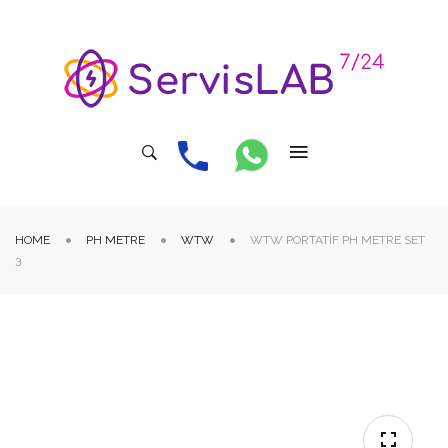
HOME
PH METRE
WTW
WTW PORTATIF PH METRE SET
3