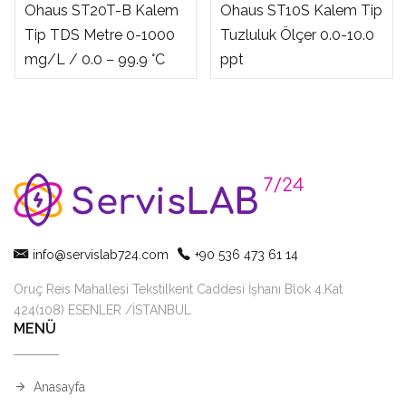
Ohaus ST20T-B Kalem
Ohaus ST10S Kalem Tip
Tip TDS Metre 0-1000
Tuzluluk Ölçer 0.0-10.0
mg/L / 0.0 – 99.9 °C
ppt
info@servislab724.com
+90 536 473 61 14
Oruç Reis Mahallesi Tekstilkent Caddesi İşhanı Blok 4.Kat
424(108) ESENLER /İSTANBUL
MENÜ
Anasayfa