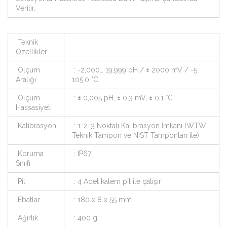
Verilir.
Teknik
Özellikler
Ölçüm
: -2,000… 19,999 pH / ± 2000 mV / -5…
Aralığı
105.0 °C
Ölçüm
: ± 0,005 pH, ± 0,3 mV, ± 0,1 °C
Hassasiyeti
Kalibrasyon
: 1-2-3 Noktalı Kalibrasyon İmkanı (WTW
Teknik Tampon ve NIST Tamponları ile)
Koruma
: IP67
Sınıfı
Pil
: 4 Adet kalem pil ile çalışır
Ebatlar
: 180 x 8 x 55 mm
Ağırlık
: 400 g