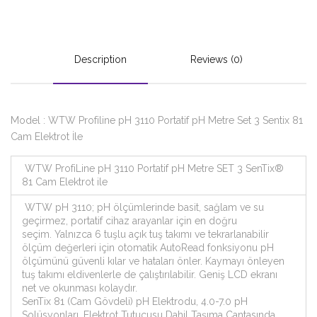
Description
Reviews (0)
Model : WTW Profiline pH 3110 Portatif pH Metre Set 3 Sentix 81
Cam Elektrot İle
WTW ProfiLine pH 3110 Portatif pH Metre SET 3 SenTix®
81 Cam Elektrot ile
WTW pH 3110; pH ölçümlerinde basit, sağlam ve su
geçirmez, portatif cihaz arayanlar için en doğru
seçim. Yalnızca 6 tuşlu açık tuş takımı ve tekrarlanabilir
ölçüm değerleri için otomatik AutoRead fonksiyonu pH
ölçümünü güvenli kılar ve hataları önler. Kaymayı önleyen
tuş takımı eldivenlerle de çalıştırılabilir. Geniş LCD ekranı
net ve okunması kolaydır.
SenTix 81 (Cam Gövdeli) pH Elektrodu, 4.0-7.0 pH
Solüsyonları, Elektrot Tutucusu Dahil Taşıma Çantasında