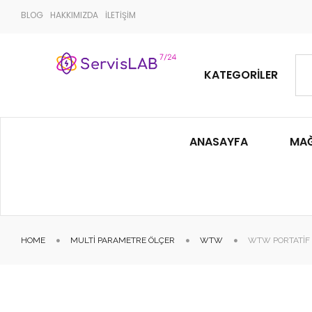
BLOG
HAKKIMIZDA
İLETİŞİM
KATEGORILER
ANASAYFA
MA
HOME
MULTI PARAMETRE ÖLÇER
WTW
WTW PORTATIF P