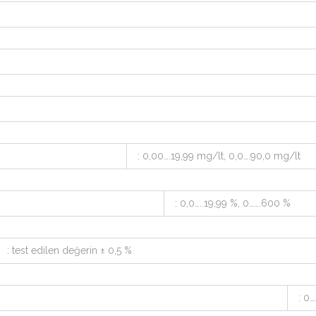
: 0,00….19,99 mg/lt, 0,0….90,0 mg/lt
: 0,0…..19,99 %, 0…….600 %
: test edilen değerin ± 0,5 %
: 0…