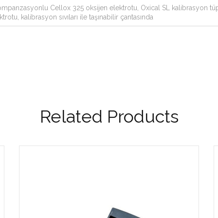
kompanzasyonlu Cellox 325 oksijen elektrotu, Oxical SL kalibrasyon tü
u, kalibrasyon sıvıları ile taşınabilir çantasında
Related Products