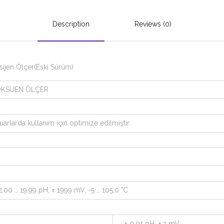
Description
Reviews (0)
sijen Ölçer(Eski Sürüm)
OKSİJEN ÖLÇER
arlarda kullanım için optimize edilmiştir.
-2,00 … 19.99 pH, ± 1999 mV, -5 … 105,0 °C
: ± 0,01 pH, ± 1 mV