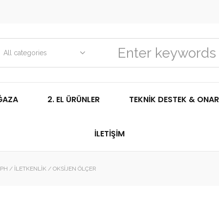
All categories
ĞAZA
2. EL ÜRÜNLER
TEKNIK DESTEK & ONAR
İLETIŞIM
H / İLETKENLIK / OKSIJEN ÖLÇER