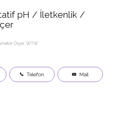
tif pH / İletkenlik /
lçer
rametre Ölçer
WTW
Telefon
Mail