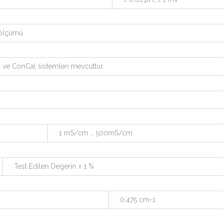
 ölçümü
 ve ConCal sistemleri mevcuttur.
: 1 mS/cm … 500mS/cm
: Test Edilen Değerin ± 1 %
: 0,475 cm-1