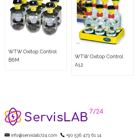
WTW Oxitop Control
WTW Oxitop Control
B6M
A12
info@servislab724.com
+90 536 473 61 14