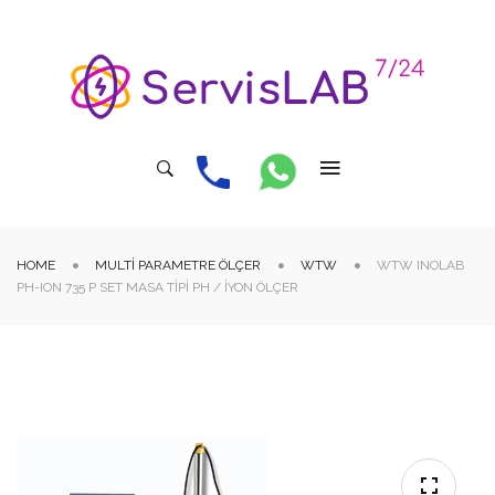
HOME
MULTI PARAMETRE ÖLÇER
WTW
WTW INOLAB
PH-ION 735 P SET MASA TIPI PH / İYON ÖLÇER