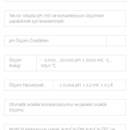
Tek bir cihazla pH, mV ve konsantrasyon ölçümleri
yapabilmek için tasarlanmıştır.
pH Ölçüm Özellikleri
Ölçüm
: -2,000 … 20,000 pH, ± 2000 mV, -5 …
Aralığı
105,0 °C
Ölçüm Hassasiyeti
: ± 0,004 pH, ± 0,2 mV, ± 0,1 K
Otomatik sıcaklık kompanzasyonu ve paralel sıcaklık
ölçümü
MultiCal kalibrasyon olarak; AutoCal-DIN,AutoCal-TEC ve