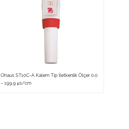
Ohaus ST10C-A Kalem Tip İletkenlik Ölçer 0.0
Ohaus
– 199.9 μs/cm
1000m