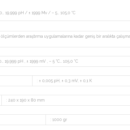
… 19,999 pH / ± 1999 Mv / – 5… 105,0 °C
mlerden araştırma uygulamalarına kadar geniş bir aralıkta çalışma imk
0… 19,999 pH , ± 1999 mV , – 5 °C… 105,0 °C
: ± 0,005 pH, ± 0,3 mV, ± 0,1 K
: 240 x 190 x 80 mm
: 1000 gr