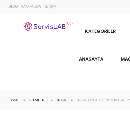
BLOG
HAKKIMIZDA
İLETİŞİM
KATEGORILER
ANASAYFA
MA
HOME
PH METRE
WTW
WTW INOLAB PH 7110 MASA TIP