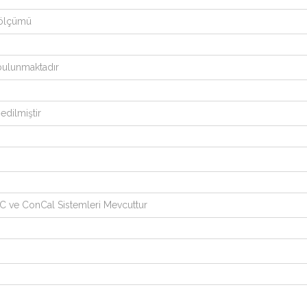
 ölçümü
 bulunmaktadır
edilmiştir
EC ve ConCal Sistemleri Mevcuttur