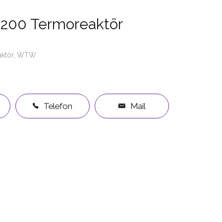
200 Termoreaktör
ktör
WTW
Telefon
Mail