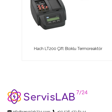
Hach LT200 Çift Bloklu Termoreaktör
info@servislab724.com
+90 536 473 61 14