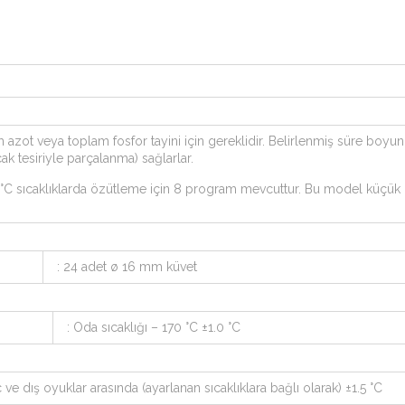
m azot veya toplam fosfor tayini için gereklidir. Belirlenmiş süre boyu
ak tesiriyle parçalanma) sağlarlar.
°C sıcaklıklarda özütleme için 8 program mevcuttur. Bu model küçük n
: 24 adet ø 16 mm küvet
: Oda sıcaklığı – 170 °C ±1.0 °C
iç ve dış oyuklar arasında (ayarlanan sıcaklıklara bağlı olarak) ±1.5 °C