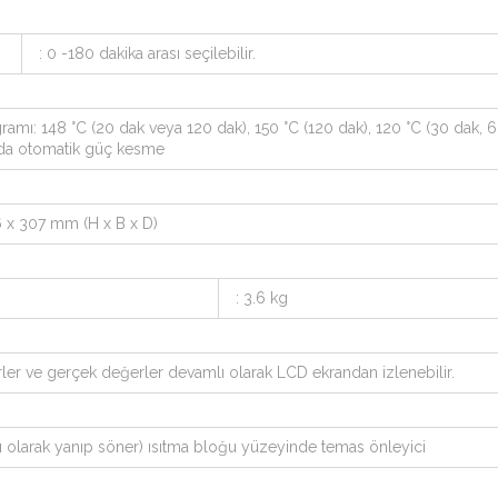
: 0 -180 dakika arası seçilebilir.
ogramı: 148 °C (20 dak veya 120 dak), 150 °C (120 dak), 120 °C (30 dak, 
nuda otomatik güç kesme
6 x 307 mm (H x B x D)
: 3.6 kg
rler ve gerçek değerler devamlı olarak LCD ekrandan izlenebilir.
ızı olarak yanıp söner) ısıtma bloğu yüzeyinde temas önleyici