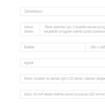
Zamanlayıcı
Isıtma
: Basit işlemler için 7 sıcaklık-zaman pr
Süresi
seçilebilir program ısıtma süresi sonu
Ebatlar
: 180 x 25
Ağırlık
Ekran; sicaklık ve zaman için LCD ekran, istenen değe
Isıtıcı; On/off ekranı (ısıtma süresi boyunca LED kırm