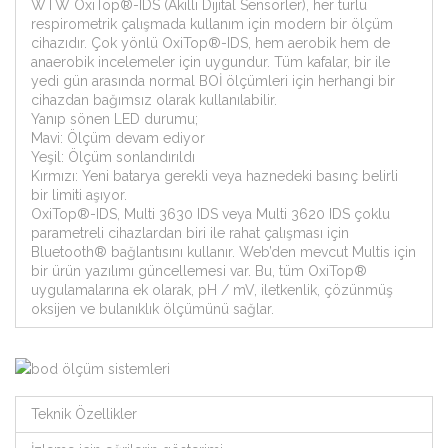
WTW OxiTop®-IDS (Akıllı Dijital Sensörler), her türlü
respirometrik çalışmada kullanım için modern bir ölçüm
cihazıdır. Çok yönlü OxiTop®-IDS, hem aerobik hem de
anaerobik incelemeler için uygundur. Tüm kafalar, bir ile
yedi gün arasında normal BOİ ölçümleri için herhangi bir
cihazdan bağımsız olarak kullanılabilir.
Yanıp sönen LED durumu;
Mavi: Ölçüm devam ediyor
Yeşil: Ölçüm sonlandırıldı
Kırmızı: Yeni batarya gerekli veya haznedeki basınç belirli
bir limiti aşıyor.
OxiTop®-IDS, Multi 3630 IDS veya Multi 3620 IDS çoklu
parametreli cihazlardan biri ile rahat çalışması için
Bluetooth® bağlantısını kullanır. Web’den mevcut Multis için
bir ürün yazılımı güncellemesi var. Bu, tüm OxiTop®
uygulamalarına ek olarak, pH / mV, iletkenlik, çözünmüş
oksijen ve bulanıklık ölçümünü sağlar.
Teknik Özellikler