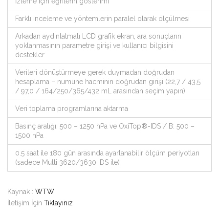
İzleme için eğrilerin gösterimi
Farklı inceleme ve yöntemlerin paralel olarak ölçülmesi
Arkadan aydınlatmalı LCD grafik ekran, ara sonuçların
yoklanmasının parametre girişi ve kullanıcı bilgisini
destekler
Verileri dönüştürmeye gerek duymadan doğrudan
hesaplama – numune hacminin doğrudan girişi (22,7 / 43,5
/ 97,0 / 164/250/365/432 mL arasından seçim yapın)
Veri toplama programlarına aktarma
Basınç aralığı: 500 – 1250 hPa ve OxiTop®-IDS / B: 500 –
1500 hPa
0.5 saat ile 180 gün arasında ayarlanabilir ölçüm periyotları
(sadece Multi 3620/3630 IDS ile)
Kaynak :
WTW
İletişim İçin
Tıklayınız