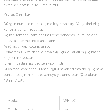
ekran (0,1 çözünürlüklü) mevcuttur.
Yapısal Özellikler
Düzgün numune ısıtması için dikey hava akışlı Yerçekimi Akış
konveksiyonu mevcuttur.
Üç katlı temperli cam görüntüleme penceresi, numunelerin
kolayca izlenmesine olanak tanır.
Aşağı açılır kapı koluna sahiptir.
Kolay temizlik ve daha iyi hava akışı için yuvarlatılmış iç hazne
köşeleri mevcuttur.
İç kısım paslanmaz çelikten yapılmıştır.
İki dairesel ayarlanabilir üst sürgülü havalandırma deliği, iç hava
buharı dolaşımını kontrol etmeye yardımcı olur. (Çap olarak
38mm / 1.5˝)
Modeli
WF-12G
Oda Hacmi （L）
100