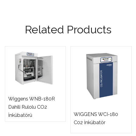
Related Products
Wiggens WNB-180R
Dahili Rulolu CO2
WIGGENS WCI-180
İnkübatörü
C02 İnkübatör