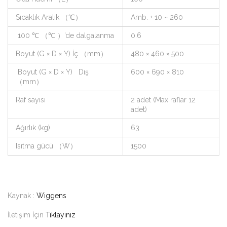
Sıcaklık Aralık （℃）
Amb. + 10 ~ 260
100 ℃ （℃ ）’de dalgalanma
0.6
Boyut (G × D × Y) İç （mm）
480 × 460 × 500
Boyut (G × D × Y) Dış
600 × 690 × 810
（mm）
Raf sayısı
2 adet (Max raflar 12
adet)
Ağırlık (kg)
63
Isıtma gücü （W）
1500
Kaynak :
Wiggens
İletişim İçin
Tıklayınız