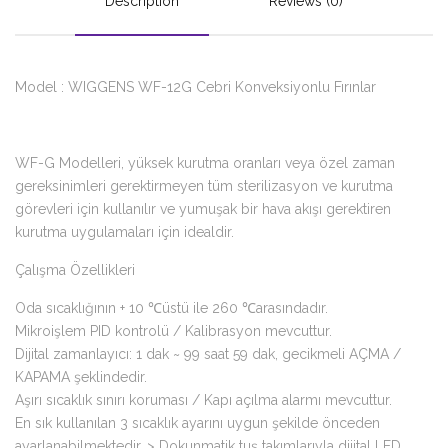
Description
Reviews (0)
Model : WIGGENS WF-12G Cebri Konveksiyonlu Fırınlar
WF-G Modelleri, yüksek kurutma oranları veya özel zaman
gereksinimleri gerektirmeyen tüm sterilizasyon ve kurutma
görevleri için kullanılır ve yumuşak bir hava akışı gerektiren
kurutma uygulamaları için idealdir.
Çalışma Özellikleri
Oda sıcaklığının + 10 ℃üstü ile 260 ℃arasındadır.
Mikroişlem PID kontrolü / Kalibrasyon mevcuttur.
Dijital zamanlayıcı: 1 dak ~ 99 saat 59 dak, gecikmeli AÇMA /
KAPAMA şeklindedir.
Aşırı sıcaklık sınırı koruması / Kapı açılma alarmı mevcuttur.
En sık kullanılan 3 sıcaklık ayarını uygun şekilde önceden
ayarlanabilmektedir. > Dokunmatik tuş takımlarıyla dijital LED