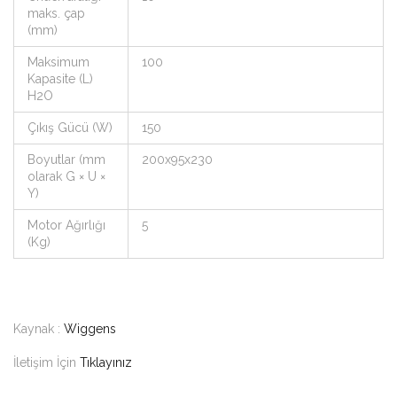
maks. çap
(mm)
Maksimum
100
Kapasite (L)
H2O
Çıkış Gücü (W)
150
Boyutlar (mm
200x95x230
olarak G × U ×
Y)
Motor Ağırlığı
5
(Kg)
Kaynak :
Wiggens
İletişim İçin
Tıklayınız