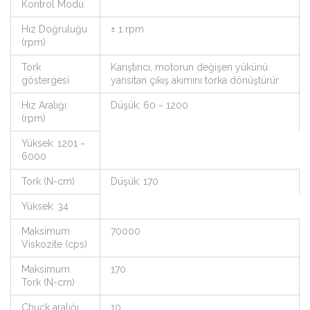
Kontrol Modu
Hız Doğruluğu
± 1 rpm
(rpm)
Tork
Karıştırıcı, motorun değişen yükünü
göstergesi
yansıtan çıkış akımını torka dönüştürür
Hız Aralığı
Düşük: 60 ~ 1200
(rpm)
Yüksek: 1201 ~
6000
Tork (N-cm)
Düşük: 170
Yüksek: 34
Maksimum
70000
Viskozite (cps)
Maksimum
170
Tork (N-cm)
Chuck aralığı
10