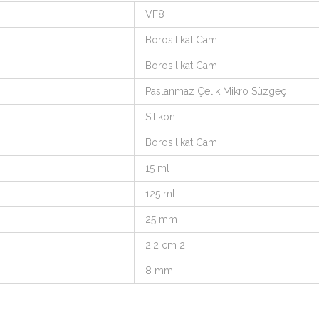
VF8
Borosilikat Cam
Borosilikat Cam
Paslanmaz Çelik Mikro Süzgeç
Silikon
Borosilikat Cam
15 ml
125 ml
25 mm
2,2 cm 2
8 mm