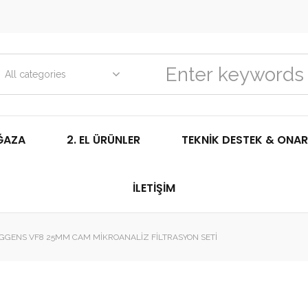
All categories
ĞAZA
2. EL ÜRÜNLER
TEKNIK DESTEK & ONAR
İLETIŞIM
GGENS VF8 25MM CAM MIKROANALIZ FILTRASYON SETI