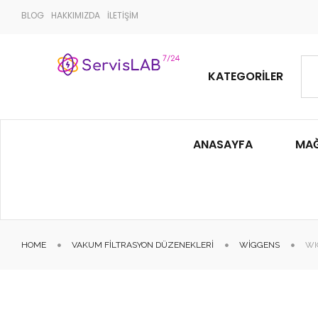
BLOG
HAKKIMIZDA
İLETİŞİM
KATEGORILER
ANASAYFA
MA
HOME
VAKUM FILTRASYON DÜZENEKLERI
WIGGENS
WI