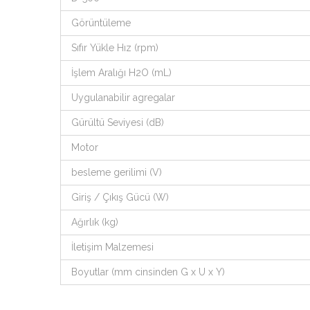
Görüntüleme
Sıfır Yükle Hız (rpm)
İşlem Aralığı H2O (mL)
Uygulanabilir agregalar
Gürültü Seviyesi (dB)
Motor
besleme gerilimi (V)
Giriş / Çıkış Gücü (W)
Ağırlık (kg)
İletişim Malzemesi
Boyutlar (mm cinsinden G x U x Y)