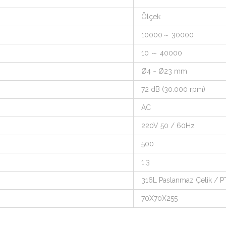
Ölçek
10000～ 30000
10 ～ 40000
Ø4 ~ Ø23 mm
72 dB (30.000 rpm)
AC
220V 50 / 60Hz
500
1.3
316L Paslanmaz Çelik / P
70X70X255