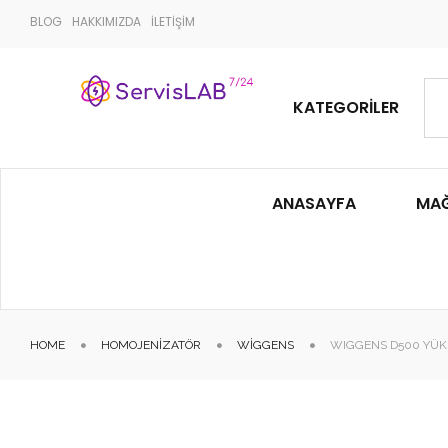
BLOG
HAKKIMIZDA
İLETİŞİM
KATEGORILER
ANASAYFA
MA
HOME
HOMOJENIZATÖR
WIGGENS
WIGGENS D500 YÜK