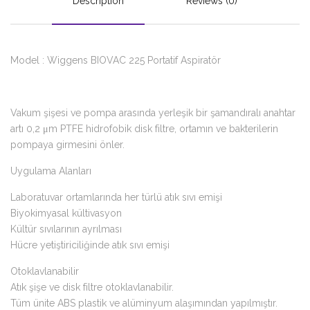
Description
Reviews (0)
Model : Wiggens BIOVAC 225 Portatif Aspiratör
Vakum şişesi ve pompa arasında yerleşik bir şamandıralı anahtar
artı 0,2 μm PTFE hidrofobik disk filtre, ortamın ve bakterilerin
pompaya girmesini önler.
Uygulama Alanları
Laboratuvar ortamlarında her türlü atık sıvı emişi
Biyokimyasal kültivasyon
Kültür sıvılarının ayrılması
Hücre yetiştiriciliğinde atık sıvı emişi
Otoklavlanabilir
Atık şişe ve disk filtre otoklavlanabilir.
Tüm ünite ABS plastik ve alüminyum alaşımından yapılmıştır.