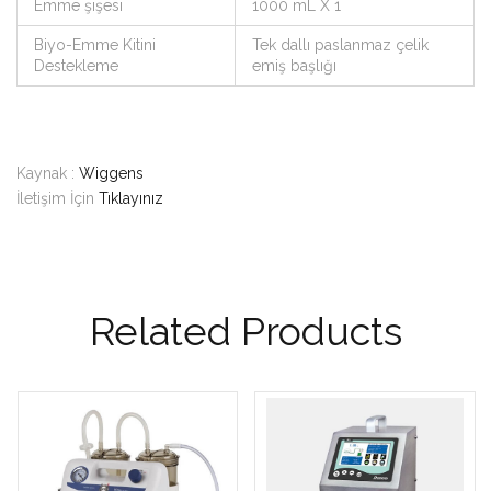
Emme şişesi
1000 mL X 1
Biyo-Emme Kitini
Tek dallı paslanmaz çelik
Destekleme
emiş başlığı
Kaynak :
Wiggens
İletişim İçin
Tıklayınız
Related Products