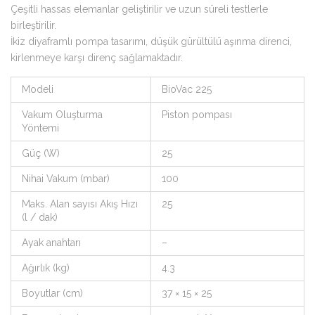
Çeşitli hassas elemanlar geliştirilir ve uzun süreli testlerle
birleştirilir.
İkiz diyaframlı pompa tasarımı, düşük gürültülü aşınma direnci,
kirlenmeye karşı direnç sağlamaktadır.
Modeli
BioVac 225
Vakum Oluşturma
Piston pompası
Yöntemi
Güç (W)
25
Nihai Vakum (mbar)
100
Maks. Alan sayısı Akış Hızı
25
(l / dak)
Ayak anahtarı
–
Ağırlık (kg)
4.3
Boyutlar (cm)
37 × 15 × 25