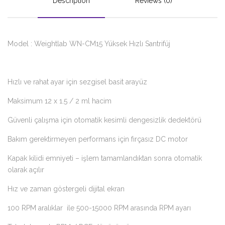
Description
Reviews (0)
Model : Weightlab WN-CM15 Yüksek Hızlı Santrifüj
Hızlı ve rahat ayar için sezgisel basit arayüz
Maksimum 12 x 1.5 / 2 ml hacim
Güvenli çalışma için otomatik kesimli dengesizlik dedektörü
Bakım gerektirmeyen performans için fırçasız DC motor
Kapak kilidi emniyeti – işlem tamamlandıktan sonra otomatik
olarak açılır
Hız ve zaman göstergeli dijital ekran
100 RPM aralıklar ile 500-15000 RPM arasında RPM ayarı