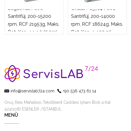
Ohaus FC5515R
Soğutmalı Mikro
Ohaus FC5714 Mikro
Santrifüj, 200-15200
Santrifüj, 200-14000
rpm, RCF 21953g, Maks.
rpm, RCF 18624g, Maks.
Rot. Kap. 44×1.5/2.0ml,
Rot. Kap. 4×100 ml
12x5ml
info@servislab724.com
+90 536 473 61 14
Oruç Reis Mahallesi Tekstilkent Caddesi İşhanı Blok 4.Kat
424(108) ESENLER /İSTANBUL
MENÜ