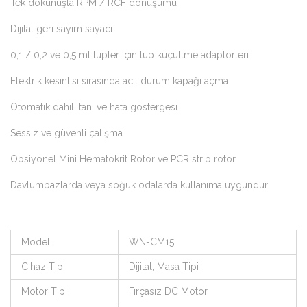
Tek dokunuşla RPM / RCF dönüşümü
Dijital geri sayım sayacı
0,1 / 0,2 ve 0,5 ml tüpler için tüp küçültme adaptörleri
Elektrik kesintisi sırasında acil durum kapağı açma
Otomatik dahili tanı ve hata göstergesi
Sessiz ve güvenli çalışma
Opsiyonel Mini Hematokrit Rotor ve PCR strip rotor
Davlumbazlarda veya soğuk odalarda kullanıma uygundur
Model
WN-CM15
Cihaz Tipi
Dijital, Masa Tipi
Motor Tipi
Fırçasız DC Motor