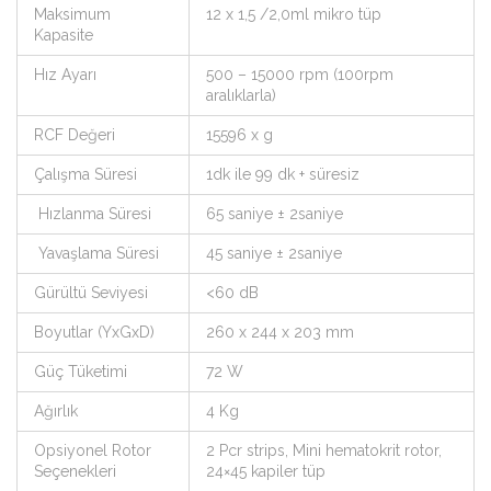
Maksimum
12 x 1,5 /2,0ml mikro tüp
Kapasite
Hız Ayarı
500 – 15000 rpm (100rpm
aralıklarla)
RCF Değeri
15596 x g
Çalışma Süresi
1dk ile 99 dk + süresiz
Hızlanma Süresi
65 saniye ± 2saniye
Yavaşlama Süresi
45 saniye ± 2saniye
Gürültü Seviyesi
<60 dB
Boyutlar (YxGxD)
260 x 244 x 203 mm
Güç Tüketimi
72 W
Ağırlık
4 Kg
Opsiyonel Rotor
2 Pcr strips, Mini hematokrit rotor,
Seçenekleri
24×45 kapiler tüp