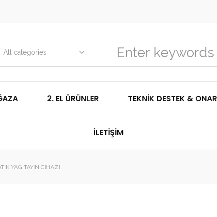
All categories
ĞAZA
2. EL ÜRÜNLER
TEKNIK DESTEK & ONAR
İLETIŞIM
TIK YAĞ TAYIN CIHAZI