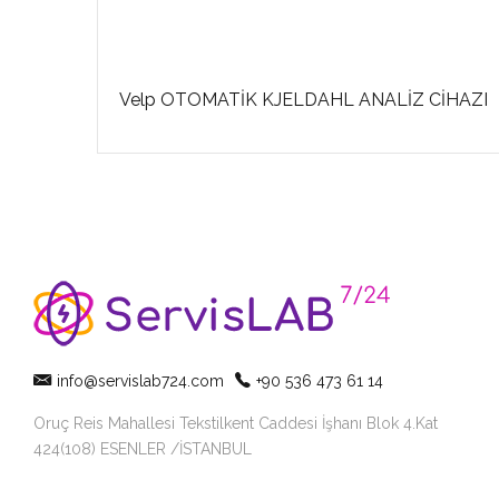
ÖRÜ
Velp OTOMATİK KJELDAHL ANALİZ CİHAZI
info@servislab724.com
+90 536 473 61 14
Oruç Reis Mahallesi Tekstilkent Caddesi İşhanı Blok 4.Kat
424(108) ESENLER /İSTANBUL