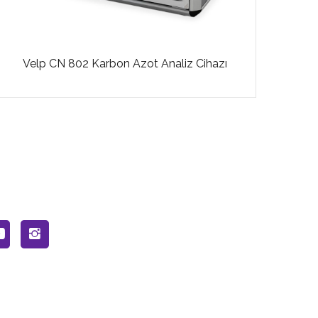
Velp
Velp CN 802 Karbon Azot Analiz Cihazı
ÜNİTE