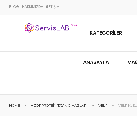
BLOG
HAKKIMIZDA
İLETİŞİM
KATEGORILER
ANASAYFA
MA
HOME
AZOT PROTEIN TAYIN CIHAZLARI
VELP
VELP KJE