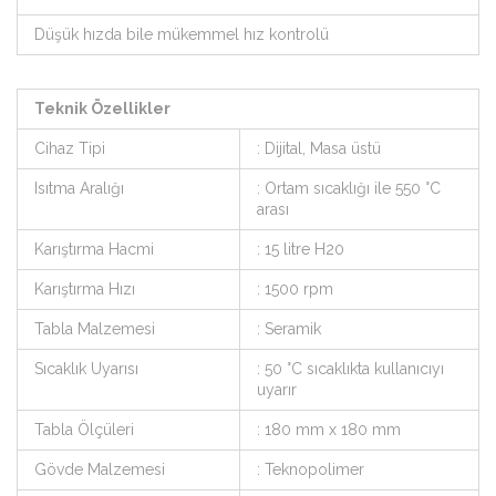
Düşük hızda bile mükemmel hız kontrolü
Teknik Özellikler
Cihaz Tipi
: Dijital, Masa üstü
Isıtma Aralığı
: Ortam sıcaklığı ile 550 °C
arası
Karıştırma Hacmi
: 15 litre H20
Karıştırma Hızı
: 1500 rpm
Tabla Malzemesi
: Seramik
Sıcaklık Uyarısı
: 50 °C sıcaklıkta kullanıcıyı
uyarır
Tabla Ölçüleri
: 180 mm x 180 mm
Gövde Malzemesi
: Teknopolimer