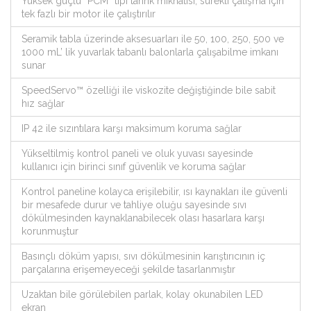
Yüksek güçlü “PCM” tipi tahrik mıknatısı, sürekli çalışma için
tek fazlı bir motor ile çalıştırılır
Seramik tabla üzerinde aksesuarları ile 50, 100, 250, 500 ve
1000 mL’ lik yuvarlak tabanlı balonlarla çalışabilme imkanı
sunar
SpeedServo™ özelliği ile viskozite değiştiğinde bile sabit
hız sağlar
IP 42 ile sızıntılara karşı maksimum koruma sağlar
Yükseltilmiş kontrol paneli ve oluk yuvası sayesinde
kullanıcı için birinci sınıf güvenlik ve koruma sağlar
Kontrol paneline kolayca erişilebilir, ısı kaynakları ile güvenli
bir mesafede durur ve tahliye oluğu sayesinde sıvı
dökülmesinden kaynaklanabilecek olası hasarlara karşı
korunmuştur
Basınçlı döküm yapısı, sıvı dökülmesinin karıştırıcının iç
parçalarına erişemeyeceği şekilde tasarlanmıştır
Uzaktan bile görülebilen parlak, kolay okunabilen LED
ekran