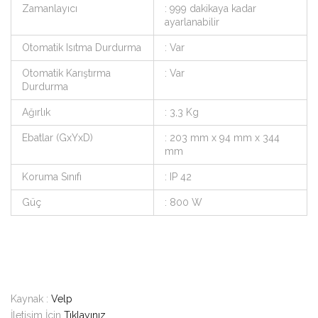
Zamanlayıcı
: 999 dakikaya kadar
ayarlanabilir
Otomatik Isıtma Durdurma
: Var
Otomatik Karıştırma
: Var
Durdurma
Ağırlık
: 3,3 Kg
Ebatlar (GxYxD)
: 203 mm x 94 mm x 344
mm
Koruma Sınıfı
: IP 42
Güç
: 800 W
Kaynak :
Velp
İletişim İçin
Tıklayınız