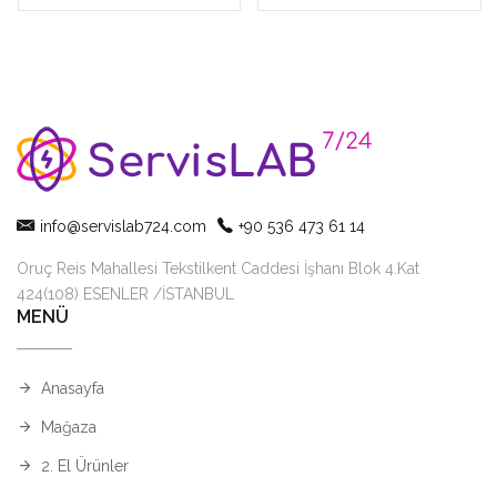
1500rpm / 8L
info@servislab724.com
+90 536 473 61 14
Oruç Reis Mahallesi Tekstilkent Caddesi İşhanı Blok 4.Kat
424(108) ESENLER /İSTANBUL
MENÜ
Anasayfa
Mağaza
2. El Ürünler