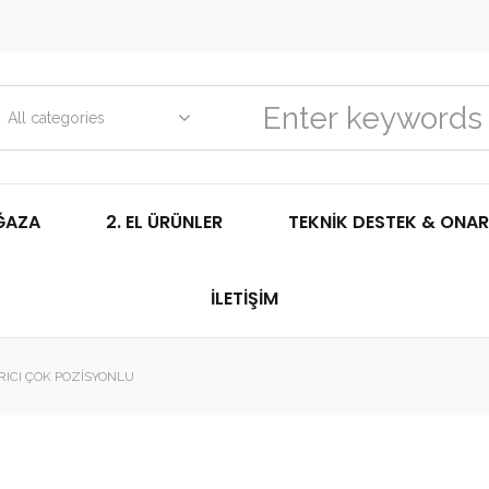
All categories
ĞAZA
2. EL ÜRÜNLER
TEKNIK DESTEK & ONAR
İLETIŞIM
RICI ÇOK POZISYONLU