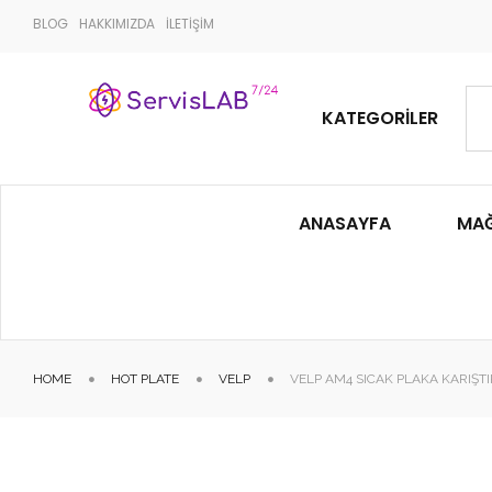
BLOG
HAKKIMIZDA
İLETİŞİM
KATEGORILER
ANASAYFA
MA
HOME
HOT PLATE
VELP
VELP AM4 SICAK PLAKA KARIŞTI