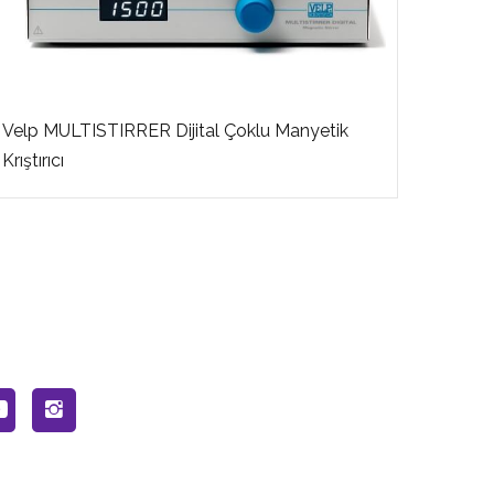
Velp MULTISTIRRER Dijital Çoklu Manyetik
Ohaus 
Krıştırıcı
60-16