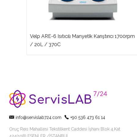
Velp ARE-6 Isıtıcılı Manyetik Karıştırıcı 1700rpm
/ 20L / 370C
info@servislab724.com
+90 536 473 61 14
Oruç Reis Mahallesi Tekstilkent Caddesi İşhanı Blok 4.Kat
424(108) ESENLER /İSTANBUL