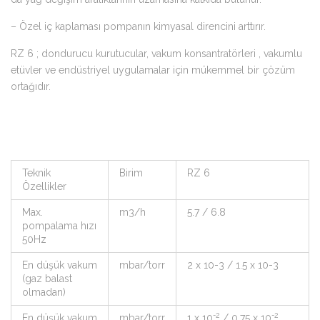
– Özel iç kaplaması pompanın kimyasal direncini arttırır.
RZ 6 ; dondurucu kurutucular, vakum konsantratörleri , vakumlu
etüvler ve endüstriyel uygulamalar için mükemmel bir çözüm
ortağıdır.
Teknik
Birim
RZ 6
Özellikler
Max.
m3/h
5.7 / 6.8
pompalama hızı
50Hz
En düşük vakum
mbar/torr
2 x 10-3 / 1.5 x 10-3
(gaz balast
olmadan)
-2
-2
En düşük vakum
mbar/torr
1 x 10
/ 0.75 x 10