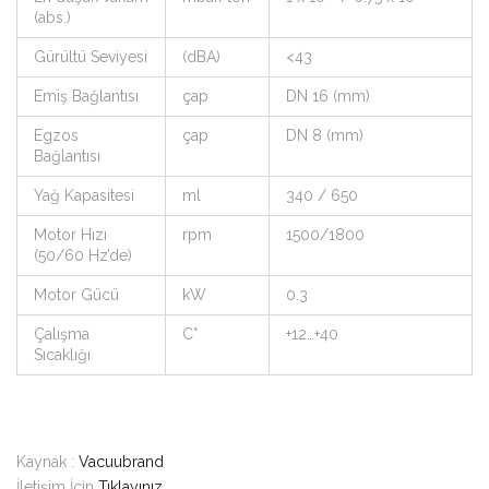
(abs.)
Gürültü Seviyesi
(dBA)
<43
Emiş Bağlantısı
çap
DN 16 (mm)
Egzos
çap
DN 8 (mm)
Bağlantısı
Yağ Kapasitesi
ml
340 / 650
Motor Hızı
rpm
1500/1800
(50/60 Hz’de)
Motor Gücü
kW
0.3
Çalışma
C°
+12…+40
Sıcaklığı
Kaynak :
Vacuubrand
İletişim İçin
Tıklayınız