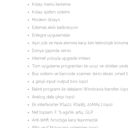
Kolay menü ilerleme
Kolay işletim sistemi
Modern dizayn
External akıllı kalibrasyon
Entegre uygulamalar
Aşırı yük ve hava akımına karşı ileri teknolojik korum
Dünya çapında servis
İnternet yoluyla upgrade imkanı
Tüm uygulama programları ile ucuz ve stoktan yedek
Bus sistemi ve barcode scanner, ikinci ekran, smart b
4 girişli input-output box (ops)
Balint programı ile dataların Windows’a transferi (ops
Analog data çıkışı (ops)
Ek interface’ler RS422, RS485, 20MAc.l.(ops)
Net toplam, F, % ağırlık, artış, GLP
Anti-tehft, hırsızlığa karşı taşınmazlık
IP65 ve ICM koruma sistemleri (ops)