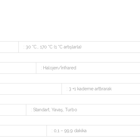
: 30 °C… 170 °C (1 °C artışlarla)
: Halojen/İnfrared
: 3 +1 kademe arttırarak
: Standart, Yavaş, Turbo
: 0,1 – 99,9 dakika