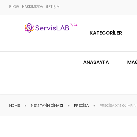
BLOG
HAKKIMIZDA
İLETİŞİM
KATEGORILER
ANASAYFA
MA
HOME
NEM TAYIN CIHAZI
PRECISA
PRECISA XM 60 HR N