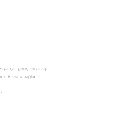
a
 parça , geniş servis ağı
ox, 8 kablo bağlantısı,
)