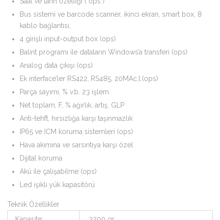
Saat ve tarih özelliği ( ops )
Bus sistemi ve barcode scanner, ikinci ekran, smart box, 8
kablo bağlantısı,
4 girişli input-output box (ops)
Balint programı ile dataların Windows’a transferi (ops)
Analog data çıkışı (ops)
Ek interface’ler RS422, RS485, 20MAc.l.(ops)
Parça sayımı, % v.b. 23 işlem
Net toplam, F, % ağırlık, artış, GLP
Anti-tehft, hırsızlığa karşı taşınmazlık
IP65 ve ICM koruma sistemleri (ops)
Hava akımına ve sarsıntıya karşı özel
Dijital koruma
Akü ile çalışabilme (ops)
Led ışıklı yük kapasitörü
Teknik Özellikler
Kapasite:
3200 gr