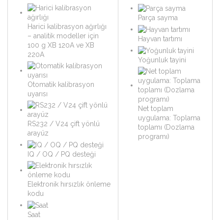
Parça sayma
Harici kalibrasyon ağırlığı
– analitik modeller için
Hayvan tartımı
100 g XB 120A ve XB
220A
Yoğunluk tayini
Otomatik kalibrasyon
uyarısı
Net toplam
uygulama: Toplama
RS232 / V24 çift yönlü
toplamı (Dozlama
arayüz
programı)
IQ / OQ / PQ desteği
Elektronik hırsızlık önleme
kodu
Saat