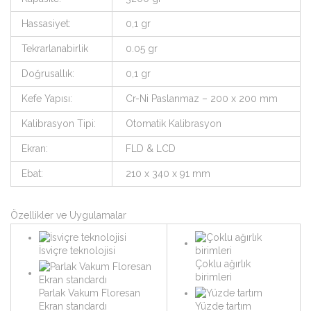
Hassasiyet:
0,1 gr
Tekrarlanabirlik
0.05 gr
Doğrusallık:
0,1 gr
Kefe Yapısı:
Cr-Ni Paslanmaz – 200 x 200 mm
Kalibrasyon Tipi:
Otomatik Kalibrasyon
Ekran:
FLD & LCD
Ebat:
210 x 340 x 91 mm
Özellikler ve Uygulamalar
İsviçre teknolojisi
Çoklu ağırlık
birimleri
Parlak Vakum Floresan
Ekran standardı
Yüzde tartım