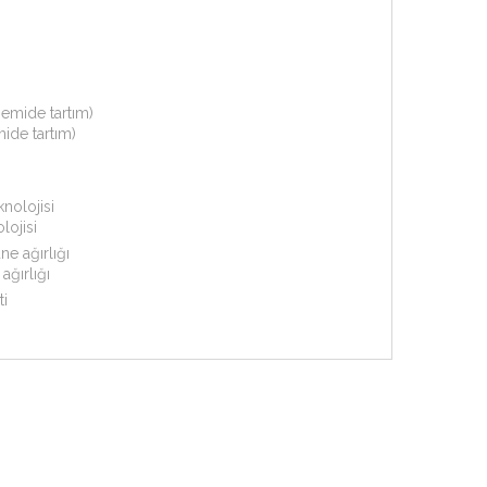
mide tartım)
lojisi
ğırlığı