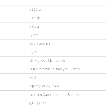
6200 gr
0,01 gr
0,01 gr
15 mg
200 x 200 mm
1,5 sn
Gr, Mg, Ozt, Lb, Tael vb
Full Otomatik Kalibrasyon Sistemi
LCD
240 x 360 x 91 mm
140 mm Çap x 230 mm Uzunluk
5,1 – 5,6 Kg