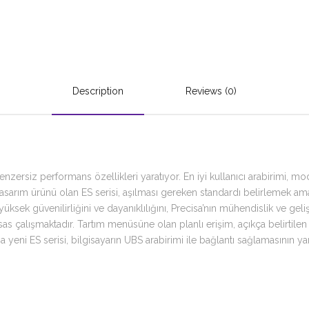
Description
Reviews (0)
benzersiz performans özellikleri yaratıyor. En iyi kullanıcı arabirimi, mo
tasarım ürünü olan ES serisi, aşılması gereken standardı belirlemek amac
, yüksek güvenilirliğini ve dayanıklılığını, Precisa’nın mühendislik ve ge
sas çalışmaktadır. Tartım menüsüne olan planlı erişim, açıkça belirtile
yeni ES serisi, bilgisayarın UBS arabirimi ile bağlantı sağlamasının yan