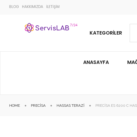
BLOG
HAKKIMIZDA
İLETİŞİM
KATEGORILER
ANASAYFA
MA
HOME
PRECISA
HASSAS TERAZI
PRECISA ES 6200 C HA