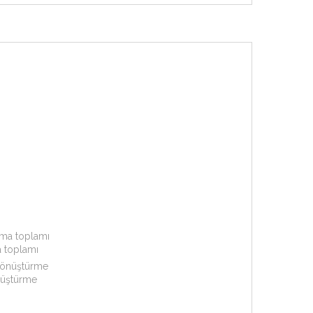
 toplamı
nüştürme