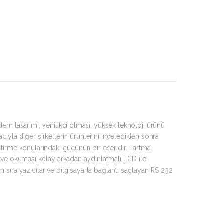
dern tasarımı, yenilikçi olması, yüksek teknoloji ürünü
ıyla diğer şirketlerin ürünlerini inceledikten sonra
liştirme konularındaki gücünün bir eseridir. Tartma
n ve okuması kolay arkadan aydınlatmalı LCD ile
ı sıra yazıcılar ve bilgisayarla bağlantı sağlayan RS 232