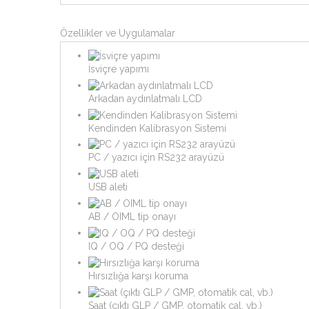
Özellikler ve Uygulamalar
İsviçre yapımı
Arkadan aydınlatmalı LCD
Kendinden Kalibrasyon Sistemi
PC / yazıcı için RS232 arayüzü
USB aleti
AB / OIML tip onayı
IQ / OQ / PQ desteği
Hırsızlığa karşı koruma
Saat (çıktı GLP / GMP, otomatik cal, vb.)