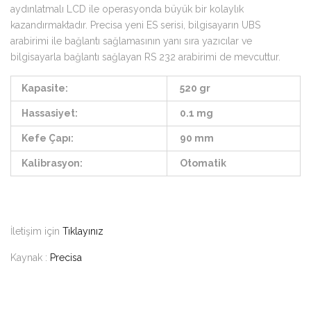
aydınlatmalı LCD ile operasyonda büyük bir kolaylık
kazandırmaktadır. Precisa yeni ES serisi, bilgisayarın UBS
arabirimi ile bağlantı sağlamasının yanı sıra yazıcılar ve
bilgisayarla bağlantı sağlayan RS 232 arabirimi de mevcuttur.
Kapasite:
520 gr
Hassasiyet:
0.1 mg
Kefe Çapı:
90 mm
Kalibrasyon:
Otomatik
İletişim için
Tıklayınız
Kaynak :
Precisa