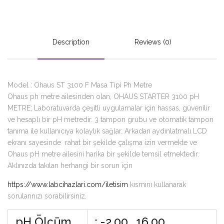
Description
Reviews (0)
Model : Ohaus ST 3100 F Masa Tipi Ph Metre
Ohaus ph metre ailesinden olan, OHAUS STARTER 3100 pH
METRE; Laboratuvarda çeşitli uygulamalar için hassas, güvenilir
ve hesaplı bir pH metredir. 3 tampon grubu ve otomatik tampon
tanıma ile kullanıcıya kolaylık sağlar. Arkadan aydınlatmalı LCD
ekranı sayesinde rahat bir şekilde çalışma izin vermekte ve
Ohaus pH metre ailesini harika bir şekilde temsil etmektedir.
Aklınızda takılan herhangi bir sorun için
https://www.labcihazlari.com/iletisim
kısmını kullanarak
sorularınızı sorabilirsiniz.
pH Ölçüm
: -2.00… 16.00