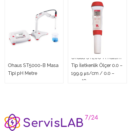
Ohaus ST20C-A Kalem
Ohaus ST5000-B Masa
Tip İletkenlik Ölçer 0.0 –
Tipi pH Metre
199.9 μs/cm / 0.0 –
99.9 °C