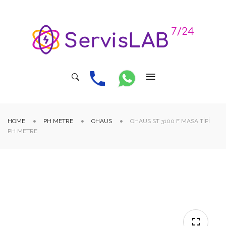
HOME
PH METRE
OHAUS
OHAUS ST 3100 F MASA TIPI
PH METRE