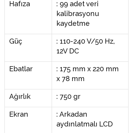
Hafıza
: 99 adet veri
kalibrasyonu
kaydetme
Güç
: 110-240 V/50 Hz,
12V DC
Ebatlar
: 175 mm x 220 mm
x 78 mm
Ağırlık
: 750 gr
Ekran
: Arkadan
aydınlatmalı LCD