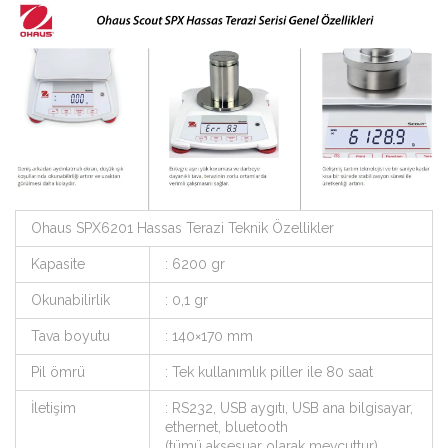
Ohaus SPX6201 Hassas Terazi Teknik Özellikler
Kapasite
: 6200 gr
Okunabilirlik
: 0,1 gr
Tava boyutu
: 140×170 mm
Pil ömrü
: Tek kullanımlık piller ile 80 saat
İletişim
: RS232, USB aygıtı, USB ana bilgisayar,
ethernet, bluetooth
(tümü aksesuar olarak mevcuttur)