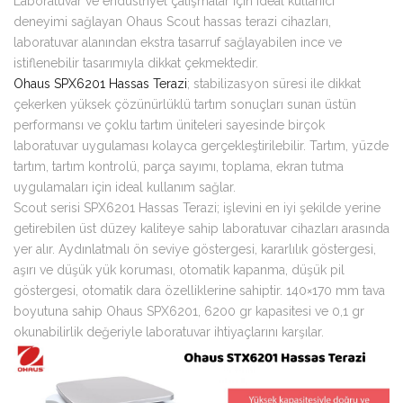
Laboratuvar ve endüstriyel çalışmalar için ideal kullanıcı
deneyimi sağlayan Ohaus Scout hassas terazi cihazları,
laboratuvar alanından ekstra tasarruf sağlayabilen ince ve
istiflenebilir tasarımıyla dikkat çekmektedir.
Ohaus SPX6201 Hassas Terazi
; stabilizasyon süresi ile dikkat
çekerken yüksek çözünürlüklü tartım sonuçları sunan üstün
performansı ve çoklu tartım üniteleri sayesinde birçok
laboratuvar uygulaması kolayca gerçekleştirilebilir. Tartım, yüzde
tartım, tartım kontrolü, parça sayımı, toplama, ekran tutma
uygulamaları için ideal kullanım sağlar.
Scout serisi SPX6201 Hassas Terazi; işlevini en iyi şekilde yerine
getirebilen üst düzey kaliteye sahip laboratuvar cihazları arasında
yer alır. Aydınlatmalı ön seviye göstergesi, kararlılık göstergesi,
aşırı ve düşük yük koruması, otomatik kapanma, düşük pil
göstergesi, otomatik dara özelliklerine sahiptir. 140×170 mm tava
boyutuna sahip Ohaus SPX6201, 6200 gr kapasitesi ve 0,1 gr
okunabilirlik değeriyle laboratuvar ihtiyaçlarını karşılar.