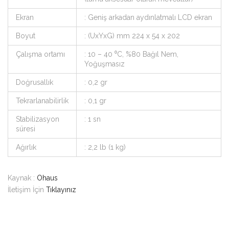
Ekran
: Geniş arkadan aydınlatmalı LCD ekran
Boyut
: (UxYxG) mm 224 x 54 x 202
Çalışma ortamı
: 10 – 40 ⁰C, %80 Bağıl Nem,
Yoğuşmasız
Doğrusallık
: 0,2 gr
Tekrarlanabilirlik
: 0,1 gr
Stabilizasyon
: 1 sn
süresi
Ağırlık
: 2,2 lb (1 kg)
Kaynak :
Ohaus
İletişim İçin
Tıklayınız