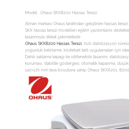
Model : Ohaus SKX8200 Hassas Terazi
Alman markası Ohaus tarafından geliştirlen hassas terazi
SKX hassas terazi modelleri eğitim yazılımlarını destekle
tasarımıyla dikkat çekmektedir.
Ohaus SKX8200 Hassas Terazi
; hızlı stabilizasyon süre
yoğunluk belirleme, köstebek tartı uygulamaları için idea
Dahili saklama kapağı ile istiflenebilir tasarımı, stabili
koruması, stabilite göstergesi, otomatik kapanma, düşük p
140×170 mm tava boyutuna sahip Ohaus SKX6201, 8200 gr k