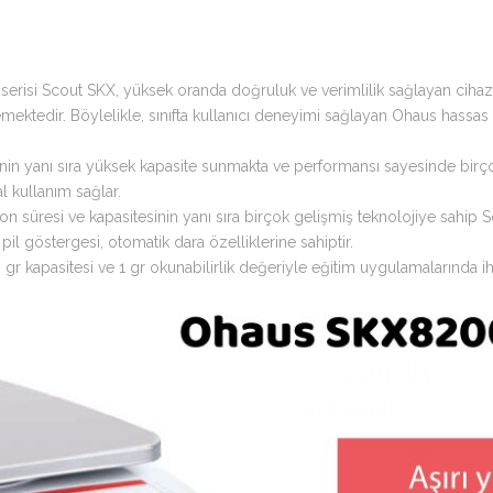
 serisi Scout SKX, yüksek oranda doğruluk ve verimlilik sağlayan cihaz 
mektedir. Böylelikle, sınıfta kullanıcı deneyimi sağlayan Ohaus hassas t
sinin yanı sıra yüksek kapasite sunmakta ve performansı sayesinde birçok
l kullanım sağlar.
zasyon süresi ve kapasitesinin yanı sıra birçok gelişmiş teknolojiye sahi
il göstergesi, otomatik dara özelliklerine sahiptir.
apasitesi ve 1 gr okunabilirlik değeriyle eğitim uygulamalarında ihtiy