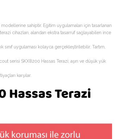
modellerine sahiptir. Eğitim uygulamaları için tasarlanan
erazi cihazları, alandan ekstra tasarruf sağlayabilen ince
 sınıf uygulaması kolayca gerçekleştirilebilir. Tartım,
p Scout serisi SKX8200 Hassas Terazi; aşırı ve düşük yük
açları karşılar.