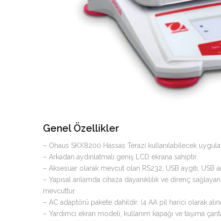
Genel Özellikler
– Ohaus SKX8200 Hassas Terazi kullanılabilecek uygulama
– Arkadan aydınlatmalı geniş LCD ekrana sahiptir.
– Aksesuar olarak mevcut olan RS232, USB aygıtı, USB ana b
– Yapısal anlamda cihaza dayanıklılık ve direnç sağlayan A
mevcuttur.
– AC adaptörü pakete dahildir. (4 AA pil harici olarak alınab
– Yardımcı ekran modeli, kullanım kapağı ve taşıma çant