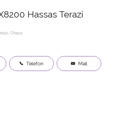
X8200 Hassas Terazi
erazi
Ohaus
Telefon
Mail