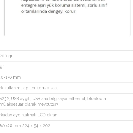
8200 gr
 gr
140×170 mm
ek kullanımlık piller ile 120 saat
RS232, USB aygıtı, USB ana bilgisayar, ethernet, bluetooth
ümü aksesuar olarak mevcuttur)
Arkadan aydınlatmalı LCD ekran
(UxYxG) mm 224 x 54 x 202