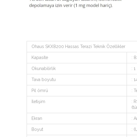
Ohaus SKX8200 Hassas Terazi Teknik Özellikler
Kapasite
: 
Okunabilirlik
: 1
Tava boyutu
: 
Pil ömrü
: T
İletişim
: 
(t
Ekran
: 
Boyut
: 