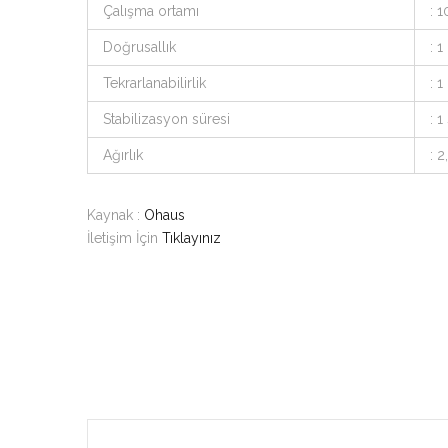
Çalışma ortamı
: 
Doğrusallık
: 1
Tekrarlanabilirlik
: 1
Stabilizasyon süresi
: 1
Ağırlık
: 2
Kaynak :
Ohaus
İletişim İçin
Tıklayınız