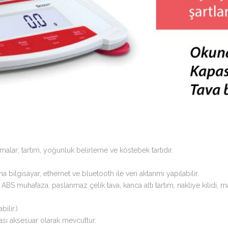
lar; tartım, yoğunluk belirleme ve köstebek tartıdır.
ilgisayar, ethernet ve bluetooth ile veri aktarımı yapılabilir.
BS muhafaza, paslanmaz çelik tava, kanca altı tartım, nakliye kilidi, ma
ilir.)
ası aksesuar olarak mevcuttur.