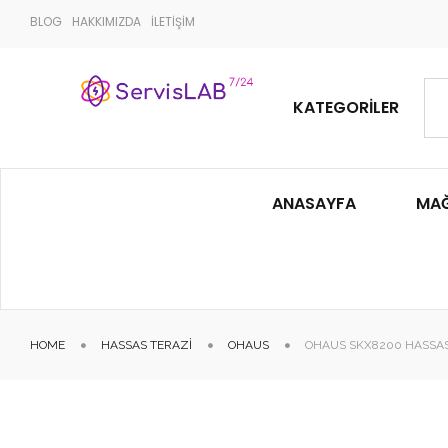
BLOG
HAKKIMIZDA
İLETİŞİM
KATEGORILER
ANASAYFA
MA
HOME
HASSAS TERAZI
OHAUS
OHAUS SKX8200 HASSAS