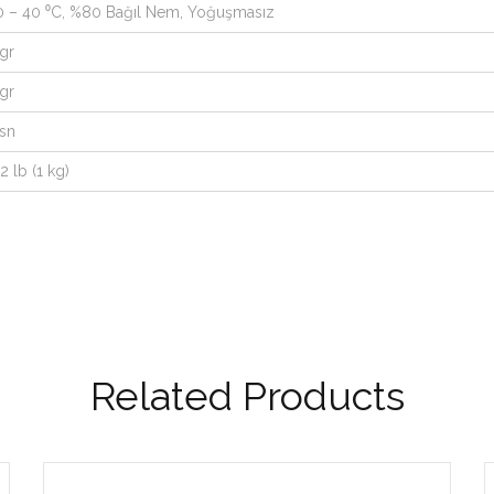
10 – 40 ⁰C, %80 Bağıl Nem, Yoğuşmasız
 gr
 gr
 sn
,2 lb (1 kg)
Related Products