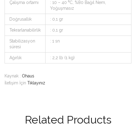
Çalışma ortamı
: 10 – 40 ⁰C, %80 Bağıl Nem,
Yoğuşmasız
Doğrusallık
: 0,1 gr
Tekrarlanabilirlik
: 0,1 gr
Stabilizasyon
: 1 sn
süresi
Ağırlık
: 2,2 lb (1 kg)
Kaynak :
Ohaus
İletişim İçin
Tıklayınız
Related Products