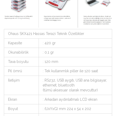
Ohaus SKX421 Hassas Terazi Teknik Özellikler
Kapasite
: 420 gr
Okunabilirlik
: 0,1 gr
Tava boyutu
: 120 mm
Pil ömrü
: Tek kullanımlık piller ile 120 saat
İletişim
: RS232, USB aygıtı, USB ana bilgisayar,
ethernet, bluetooth
(tümü aksesuar olarak mevcuttur)
Ekran
: Arkadan aydınlatmalı LCD ekran
Boyut
: (UxYxG) mm 224 x 54 x 202