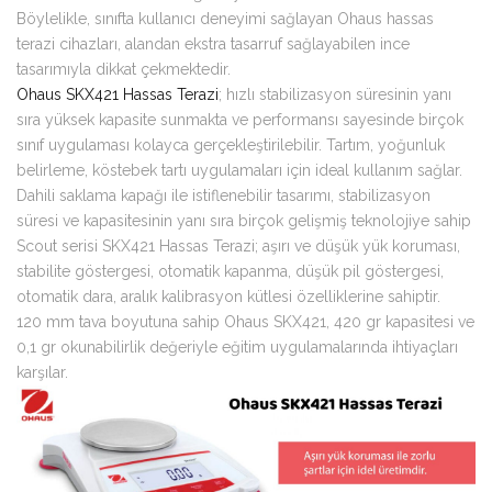
Böylelikle, sınıfta kullanıcı deneyimi sağlayan Ohaus hassas
terazi cihazları, alandan ekstra tasarruf sağlayabilen ince
tasarımıyla dikkat çekmektedir.
Ohaus SKX421 Hassas Terazi
; hızlı stabilizasyon süresinin yanı
sıra yüksek kapasite sunmakta ve performansı sayesinde birçok
sınıf uygulaması kolayca gerçekleştirilebilir. Tartım, yoğunluk
belirleme, köstebek tartı uygulamaları için ideal kullanım sağlar.
Dahili saklama kapağı ile istiflenebilir tasarımı, stabilizasyon
süresi ve kapasitesinin yanı sıra birçok gelişmiş teknolojiye sahip
Scout serisi SKX421 Hassas Terazi; aşırı ve düşük yük koruması,
stabilite göstergesi, otomatik kapanma, düşük pil göstergesi,
otomatik dara, aralık kalibrasyon kütlesi özelliklerine sahiptir.
120 mm tava boyutuna sahip Ohaus SKX421, 420 gr kapasitesi ve
0,1 gr okunabilirlik değeriyle eğitim uygulamalarında ihtiyaçları
karşılar.