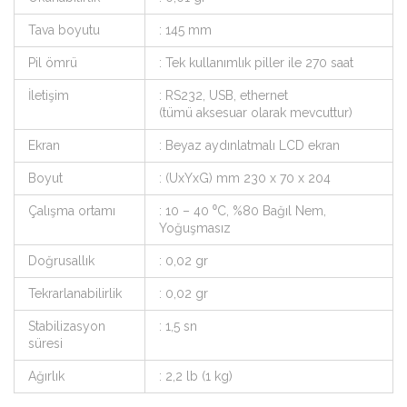
Tava boyutu
: 145 mm
Pil ömrü
: Tek kullanımlık piller ile 270 saat
İletişim
: RS232, USB, ethernet
(tümü aksesuar olarak mevcuttur)
Ekran
: Beyaz aydınlatmalı LCD ekran
Boyut
: (UxYxG) mm 230 x 70 x 204
Çalışma ortamı
: 10 – 40 ⁰C, %80 Bağıl Nem,
Yoğuşmasız
Doğrusallık
: 0,02 gr
Tekrarlanabilirlik
: 0,02 gr
Stabilizasyon
: 1,5 sn
süresi
Ağırlık
: 2,2 lb (1 kg)