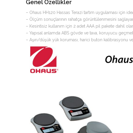
Genel Özellikler
– Ohaus HH120 Hassas Terazi tartım uygulaması için idea
– Ölçüm sonuçlarının rahatça görüntülenmesini sağlayan
– Kesintisiz kullanım için 2 adet AAA pil pakete dahil ola
– Yapısal anlamda ABS gövde ve tava, koruyucu geçmel
– Aşırı/düşük yük koruması, harici buton kalibrasyonu 