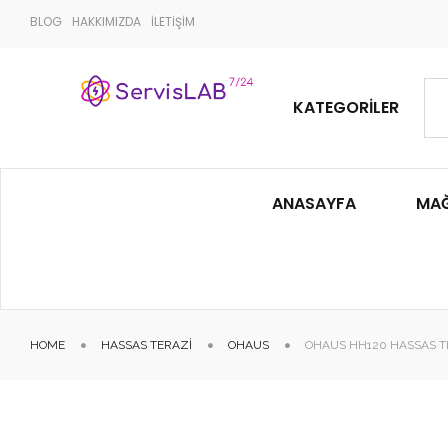
BLOG
HAKKIMIZDA
İLETİŞİM
KATEGORILER
ANASAYFA
MA
HOME
HASSAS TERAZI
OHAUS
OHAUS HH120 HASSAS T