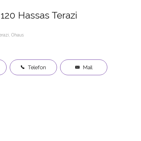
20 Hassas Terazi
erazi
Ohaus
Telefon
Mail