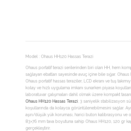
Model : Ohaus HH120 Hassas Terazi
Ohaus portatif terazi serilerinden biri olan HH, hem kom
sağlayan ebatları sayesinde avuç içine bile sığar. Ohaus
Ohaus portatif hassas teraziler, LCD ekranı ve tuş takımıy
kolay ve hızlı uygulama imkanı sunarken piyasa koşulların
laboratuvar çalışmaları dahil olmak üzere kompakt tasarı
Ohaus HH120 Hassas Terazi
; 3 saniyelik stabilizasyon s
koşullarında da kolayca görüntülenebilmesini sağlar. Ayr
aşırı/düşük yük koruması, harici buton kalibrasyonu ve o
83×76 mm tava boyutuna sahip Ohaus HH120, 120 gr kapasi
gerçekleştirir.