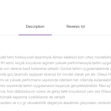
Description
Reviews (0)
pakt hem fonksiyonel tasarımıyla Alman kalitesini tüm cihaz modellerin
 HH serisi, küçük boyutuna rağmen yüksek performansıyla tartım uygulam
la son derece basit kullanıma sahiptir. Günlük tartım uygulamalarında 2 
da güç tasarrufu sağlayan elverişli bir model olarak yer alır. Ohaus HH 
mı ve yüksek performansı sayesinde istenilen her ortamda kullanılabili
üresi sayesinde tartım uygulamasını başarıyla gerçekleştirebilir. Mavi a
ıca, hızlı stabilizasyon süresi ve geniş kefe boyutunun yanı sıra Ohau
tomatik kapanma özelliklerine de sahiptir.
tesi ve 0,1 gr okunabilirlik değeriyle akademik çalışmaları, endüstri