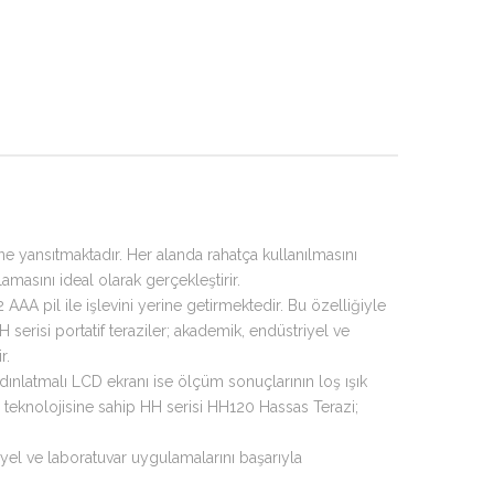
e yansıtmaktadır. Her alanda rahatça kullanılmasını
asını ideal olarak gerçekleştirir.
AAA pil ile işlevini yerine getirmektedir. Bu özelliğiyle
serisi portatif teraziler; akademik, endüstriyel ve
r.
ydınlatmalı LCD ekranı ise ölçüm sonuçlarının loş ışık
s teknolojisine sahip HH serisi HH120 Hassas Terazi;
yel ve laboratuvar uygulamalarını başarıyla