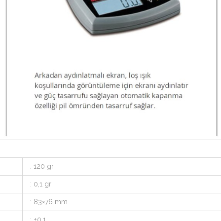
: 120 gr
: 0,1 gr
: 83×76 mm
: ±0.1