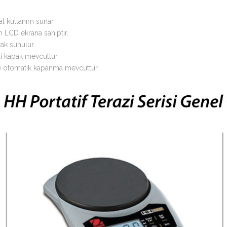
l kullanım sunar.
 LCD ekrana sahiptir.
rak sunulur.
i kapak mevcuttur.
ve otomatik kapanma mevcuttur.