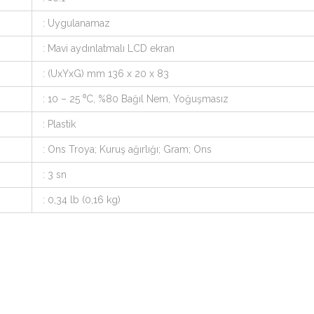
: Uygulanamaz
: Mavi aydınlatmalı LCD ekran
: (UxYxG) mm 136 x 20 x 83
: 10 – 25 ⁰C, %80 Bağıl Nem, Yoğuşmasız
: Plastik
: Ons Troya; Kuruş ağırlığı; Gram; Ons
: 3 sn
: 0,34 lb (0,16 kg)