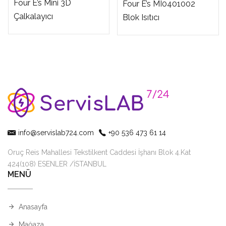
Four E’s Mini 3D
Four E’s MI0401002
Çalkalayıcı
Blok Isıtıcı
info@servislab724.com
+90 536 473 61 14
Oruç Reis Mahallesi Tekstilkent Caddesi İşhanı Blok 4.Kat
424(108) ESENLER /İSTANBUL
MENÜ
Anasayfa
Mağaza