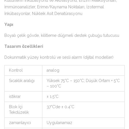
Kültürlerin İnkübasyonu ve Aktivasyonu, Enzim Reaksiyonları,
İmmünoanalizler, Erime/Kaynama Noktaları, İzotermal
İnkübasyonlar, Nükleik Asit Denatürasyonu
Yapı
Boyalı çelik gövde, kilitleme düğmeli destek çubuğu tutucusu
Tasarım özellikleri
Dokunmatik yüzey kontrolü ve sesli alarm (dijital modeller)
Kontrol
analog
Sıcaklık aralığı
Yüksek 75°C – 150°C; Düşük Ortam + 5°C
– 100°C
istikrar
± 1.5°C
Blok İçi
37°C’de ± 0.4°C
Tekdüzelik
zamanlayıcı
Uygulanamaz