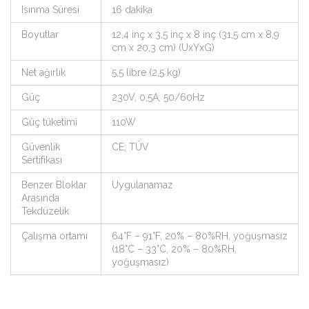
Isınma Süresi
16 dakika
Boyutlar
12,4 inç x 3,5 inç x 8 inç (31,5 cm x 8,9
cm x 20,3 cm) (UxYxG)
Net ağırlık
5,5 libre (2,5 kg)
Güç
230V, 0,5A, 50/60Hz
Güç tüketimi
110W
Güvenlik
CE; TÜV
Sertifikası
Benzer Bloklar
Uygulanamaz
Arasında
Tekdüzelik
Çalışma ortamı
64°F – 91°F, 20% – 80%RH, yoğuşmasız
(18°C – 33°C, 20% – 80%RH,
yoğuşmasız)