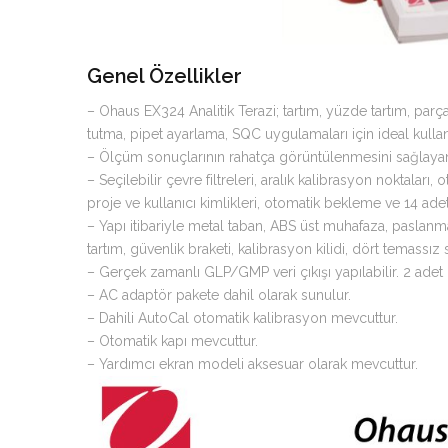
Genel Özellikler
– Ohaus EX324 Analitik Terazi; tartım, yüzde tartım, par
tutma, pipet ayarlama, SQC uygulamaları için ideal kulla
– Ölçüm sonuçlarının rahatça görüntülenmesini sağlayan 5
– Seçilebilir çevre filtreleri, aralık kalibrasyon noktaları,
proje ve kullanıcı kimlikleri, otomatik bekleme ve 14 adet
– Yapı itibariyle metal taban, ABS üst muhafaza, paslanmaz
tartım, güvenlik braketi, kalibrasyon kilidi, dört temassız
– Gerçek zamanlı GLP/GMP veri çıkışı yapılabilir. 2 adet
– AC adaptör pakete dahil olarak sunulur.
– Dahili AutoCal otomatik kalibrasyon mevcuttur.
– Otomatik kapı mevcuttur.
– Yardımcı ekran modeli aksesuar olarak mevcuttur.