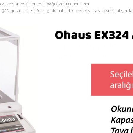
ssız sensör ve kullanım kapağı özelliklerini sunar.
, 320 gr kapasitesi, 0,1 mg okunabilirlik değeriyle akademik çalışmalar