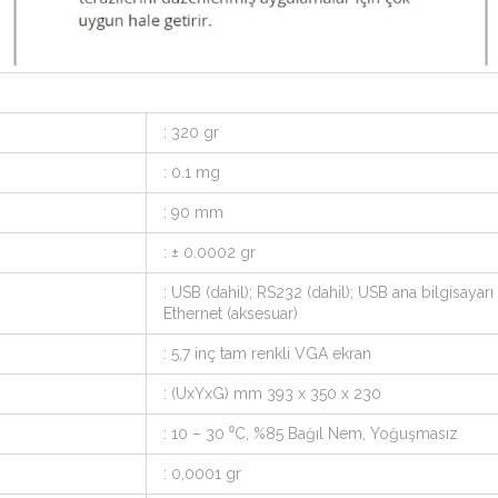
: 320 gr
: 0.1 mg
: 90 mm
: ± 0.0002 gr
: USB (dahil); RS232 (dahil); USB ana bilgisayarı
Ethernet (aksesuar)
: 5,7 inç tam renkli VGA ekran
: (UxYxG) mm 393 x 350 x 230
: 10 – 30 ⁰C, %85 Bağıl Nem, Yoğuşmasız
: 0,0001 gr