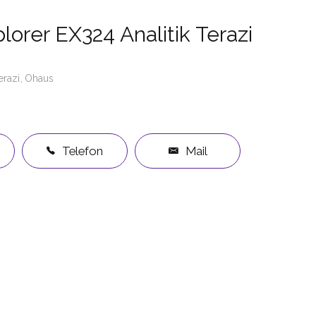
orer EX324 Analitik Terazi
erazi
Ohaus
Telefon
Mail