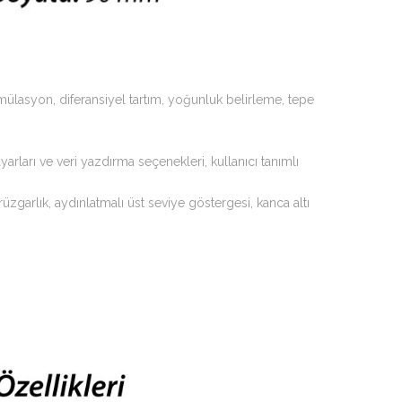
mülasyon, diferansiyel tartım, yoğunluk belirleme, tepe
 ayarları ve veri yazdırma seçenekleri, kullanıcı tanımlı
üzgarlık, aydınlatmalı üst seviye göstergesi, kanca altı