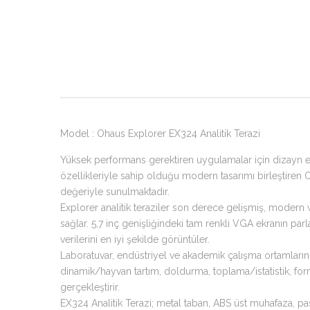
Model : Ohaus Explorer EX324 Analitik Terazi
Yüksek performans gerektiren uygulamalar için dizayn edil
özellikleriyle sahip olduğu modern tasarımı birleştiren
değeriyle sunulmaktadır.
Explorer analitik teraziler son derece gelişmiş, modern v
sağlar. 5,7 inç genişliğindeki tam renkli VGA ekranın pa
verilerini en iyi şekilde görüntüler.
Laboratuvar, endüstriyel ve akademik çalışma ortamlarınd
dinamik/hayvan tartım, doldurma, toplama/istatistik, fo
gerçekleştirir.
EX324 Analitik Terazi; metal taban, ABS üst muhafaza, pas