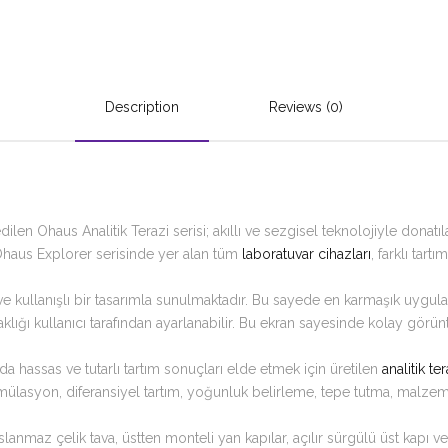
Description
Reviews (0)
en Ohaus Analitik Terazi serisi; akıllı ve sezgisel teknolojiyle donatı
 Ohaus Explorer serisinde yer alan tüm
laboratuvar cihazları
, farklı tart
e kullanışlı bir tasarımla sunulmaktadır. Bu sayede en karmaşık uygulam
rlaklığı kullanıcı tarafından ayarlanabilir. Bu ekran sayesinde kolay 
a hassas ve tutarlı tartım sonuçları elde etmek için üretilen
analitik ter
rmülasyon, diferansiyel tartım, yoğunluk belirleme, tepe tutma, malze
lanmaz çelik tava, üstten monteli yan kapılar, açılır sürgülü üst kapı v