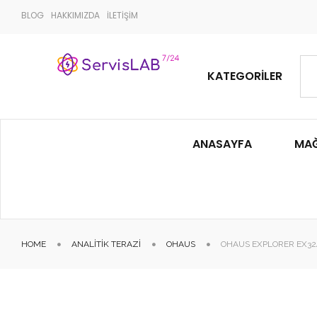
BLOG
HAKKIMIZDA
İLETİŞİM
KATEGORILER
ANASAYFA
MA
HOME
ANALITIK TERAZI
OHAUS
OHAUS EXPLORER EX324