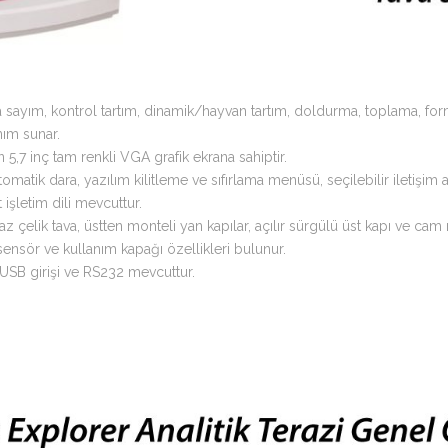
ça sayım, kontrol tartım, dinamik/hayvan tartım, doldurma, toplama, for
nım sunar.
,7 inç tam renkli VGA grafik ekrana sahiptir.
 otomatik dara, yazılım kilitleme ve sıfırlama menüsü, seçilebilir iletişim
 işletim dili mevcuttur.
 çelik tava, üstten monteli yan kapılar, açılır sürgülü üst kapı ve cam r
 sensör ve kullanım kapağı özellikleri bulunur.
 USB girişi ve RS232 mevcuttur.