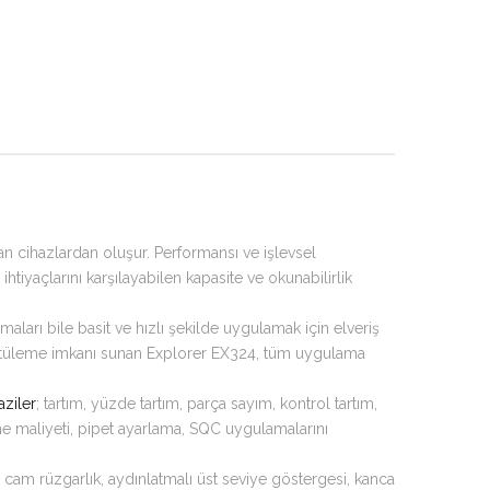
lan cihazlardan oluşur. Performansı ve işlevsel
ım ihtiyaçlarını karşılayabilen kapasite ve okunabilirlik
aları bile basit ve hızlı şekilde uygulamak için elveriş
görüntüleme imkanı sunan Explorer EX324, tüm uygulama
aziler
; tartım, yüzde tartım, parça sayım, kontrol tartım,
me maliyeti, pipet ayarlama, SQC uygulamalarını
e cam rüzgarlık, aydınlatmalı üst seviye göstergesi, kanca