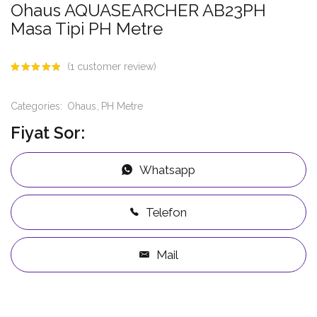
Ohaus AQUASEARCHER AB23PH
Masa Tipi PH Metre
(
1
customer review)
Rated
1
5.00
out
Categories:
Ohaus
PH Metre
of 5
based on
Fiyat Sor:
customer
rating
Whatsapp
Telefon
Mail