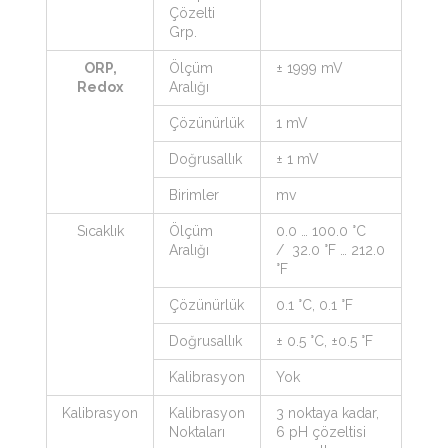
Çözelti
Grp.
ORP,
Ölçüm
± 1999 mV
Redox
Aralığı
Çözünürlük
1 mV
Doğrusallık
± 1 mV
Birimler
mv
Sıcaklık
Ölçüm
0.0 … 100.0 °C
Aralığı
/ 32.0 °F … 212.0
°F
Çözünürlük
0.1 °C, 0.1 °F
Doğrusallık
± 0.5 °C, ±0.5 °F
Kalibrasyon
Yok
Kalibrasyon
Kalibrasyon
3 noktaya kadar,
Noktaları
6 pH çözeltisi