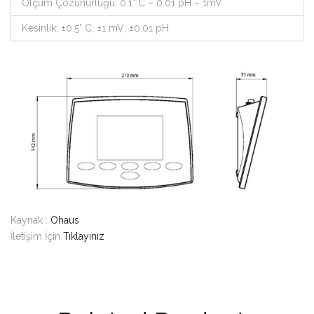
Ölçüm Çözünürlüğü: 0.1° C – 0.01 pH – 1mV
Kesinlik: ±0.5° C; ±1 mV; ±0.01 pH
Kaynak :
Ohaus
İletişim İçin
Tıklayınız