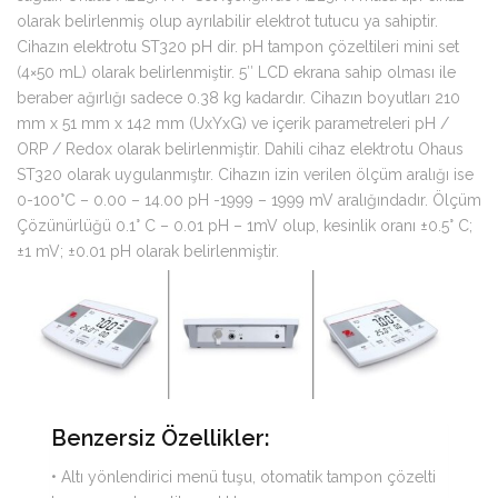
olarak belirlenmiş olup ayrılabilir elektrot tutucu ya sahiptir.
Cihazın elektrotu ST320 pH dir. pH tampon çözeltileri mini set
(4×50 mL) olarak belirlenmiştir. 5″ LCD ekrana sahip olması ile
beraber ağırlığı sadece 0.38 kg kadardır. Cihazın boyutları 210
mm x 51 mm x 142 mm (UxYxG) ve içerik parametreleri pH /
ORP / Redox olarak belirlenmiştir. Dahili cihaz elektrotu Ohaus
ST320 olarak uygulanmıştır. Cihazın izin verilen ölçüm aralığı ise
0-100°C – 0.00 – 14.00 pH -1999 – 1999 mV aralığındadır. Ölçüm
Çözünürlüğü 0.1° C – 0.01 pH – 1mV olup, kesinlik oranı ±0.5° C;
±1 mV; ±0.01 pH olarak belirlenmiştir.
Benzersiz Özellikler:
• Altı yönlendirici menü tuşu, otomatik tampon çözelti