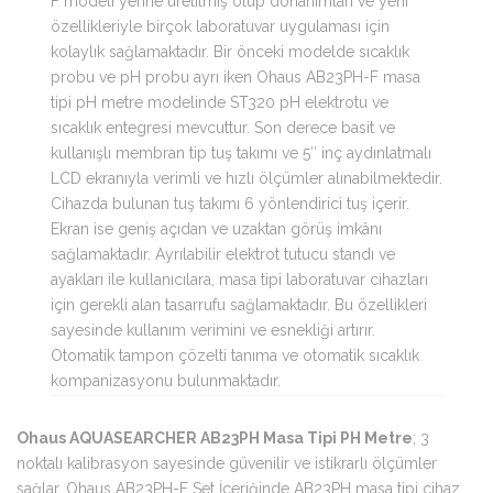
F modeli yerine üretilmiş olup donanımları ve yeni
özellikleriyle birçok laboratuvar uygulaması için
kolaylık sağlamaktadır. Bir önceki modelde sıcaklık
probu ve pH probu ayrı iken Ohaus AB23PH-F masa
tipi pH metre modelinde ST320 pH elektrotu ve
sıcaklık entegresi mevcuttur. Son derece basit ve
kullanışlı membran tip tuş takımı ve 5″ inç aydınlatmalı
LCD ekranıyla verimli ve hızlı ölçümler alınabilmektedir.
Cihazda bulunan tuş takımı 6 yönlendirici tuş içerir.
Ekran ise geniş açıdan ve uzaktan görüş imkânı
sağlamaktadır. Ayrılabilir elektrot tutucu standı ve
ayakları ile kullanıcılara, masa tipi laboratuvar cihazları
için gerekli alan tasarrufu sağlamaktadır. Bu özellikleri
sayesinde kullanım verimini ve esnekliği artırır.
Otomatik tampon çözelti tanıma ve otomatik sıcaklık
kompanizasyonu bulunmaktadır.
Ohaus AQUASEARCHER AB23PH Masa Tipi PH Metre
; 3
noktalı kalibrasyon sayesinde güvenilir ve istikrarlı ölçümler
sağlar. Ohaus AB23PH-F Set İçeriğinde AB23PH masa tipi cihaz