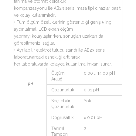
tanıma ve otomatik sıcaklık
kompanzasyonu ile AB23 serisi masa tipi cihazlar basit
ve kolay kullanımlıdır.
• Tüm ölçüm özelliklerinin gösterildiği geniş 5 inç
aydınlatmalı LCD ekran ölçüm
yapmayı kolaylaştırırken, sonuçları uzaktan da
görebilmenizi sağlar.
• Ayrılabilir elektrot tutucu standı ile AB23 serisi
laboratuvardaki esnekliği arttırarak
her laboratuvarda kolayca kullanılma imkanı sunar.
Ölçüm
0.00 … 14.00 pH
Aralığı
pH
Çözünürlük
0.01 pH
Seçilebilir
Yok
Çözünürlük
Doğrusallık
± 0.01 pH
Tanımlı
2
Tampon