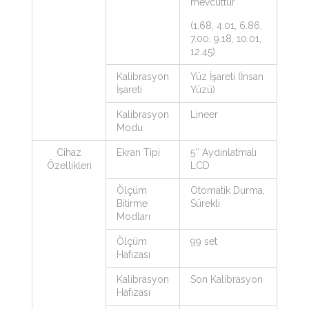
mevcuttur
(1.68, 4.01, 6.86,
7.00, 9.18, 10.01,
12.45)
Kalibrasyon
Yüz İşareti (İnsan
İşareti
Yüzü)
Kalibrasyon
Lineer
Modu
Cihaz
Ekran Tipi
5″ Aydınlatmalı
Özellikleri
LCD
Ölçüm
Otomatik Durma,
Bitirme
Sürekli
Modları
Ölçüm
99 set
Hafızası
Kalibrasyon
Son Kalibrasyon
Hafızası