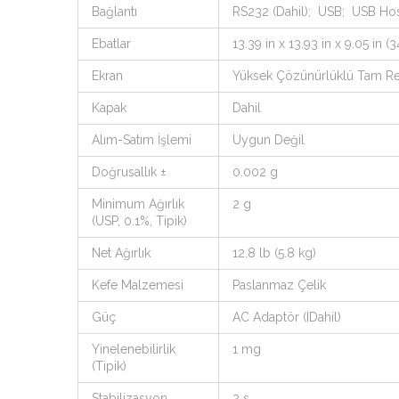
Bağlantı
RS232 (Dahil); USB; USB Ho
Ebatlar
13.39 in x 13.93 in x 9.05 i
Ekran
Yüksek Çözünürlüklü Tam Re
Kapak
Dahil
Alım-Satım İşlemi
Uygun Değil
Doğrusallık ±
0.002 g
Minimum Ağırlık
2 g
(USP, 0.1%, Tipik)
Net Ağırlık
12.8 lb (5.8 kg)
Kefe Malzemesi
Paslanmaz Çelik
Güç
AC Adaptör (IDahil)
Yinelenebilirlik
1 mg
(Tipik)
Stabilizasyon
2 s