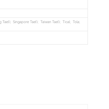
l’i; Singapore Tael’i; Taiwan Tael’i; Tical; Tola;