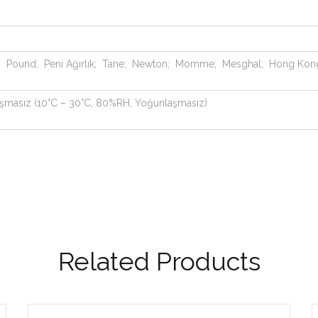
; Pound; Peni Ağırlık; Tane; Newton; Momme; Mesghal; Hong Kong Tae
aşmasız (10°C – 30°C, 80%RH, Yoğunlaşmasız)
Related Products