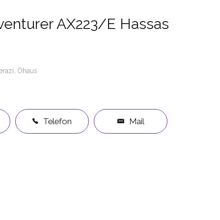
venturer AX223/E Hassas
erazi
Ohaus
Telefon
Mail