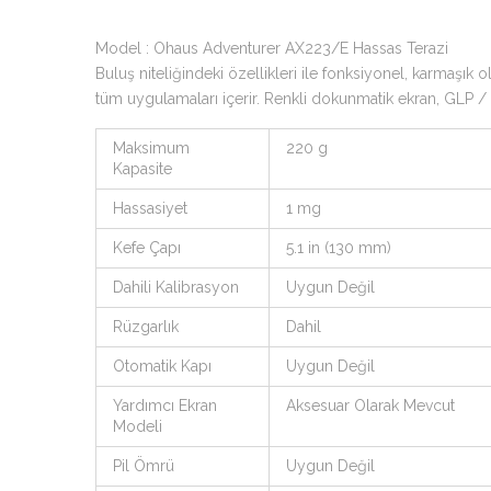
Model : Ohaus Adventurer AX223/E Hassas Terazi
Buluş niteliğindeki özellikleri ile fonksiyonel, karmaşık
tüm uygulamaları içerir. Renkli dokunmatik ekran, GLP / GM
Maksimum
220 g
Kapasite
Hassasiyet
1 mg
Kefe Çapı
5.1 in (130 mm)
Dahili Kalibrasyon
Uygun Değil
Rüzgarlık
Dahil
Otomatik Kapı
Uygun Değil
Yardımcı Ekran
Aksesuar Olarak Mevcut
Modeli
Pil Ömrü
Uygun Değil