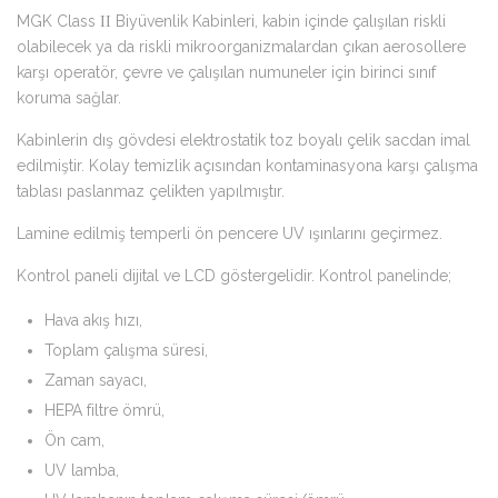
MGK Class ΙΙ Biyüvenlik Kabinleri, kabin içinde çalışılan riskli
olabilecek ya da riskli mikroorganizmalardan çıkan aerosollere
karşı operatör, çevre ve çalışılan numuneler için birinci sınıf
koruma sağlar.
Kabinlerin dış gövdesi elektrostatik toz boyalı çelik sacdan imal
edilmiştir. Kolay temizlik açısından kontaminasyona karşı çalışma
tablası paslanmaz çelikten yapılmıştır.
Lamine edilmiş temperli ön pencere UV ışınlarını geçirmez.
Kontrol paneli dijital ve LCD göstergelidir. Kontrol panelinde;
Hava akış hızı,
Toplam çalışma süresi,
Zaman sayacı,
HEPA filtre ömrü,
Ön cam,
UV lamba,