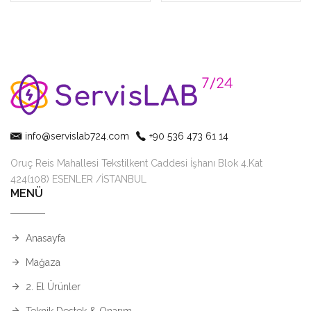
info@servislab724.com
+90 536 473 61 14
Oruç Reis Mahallesi Tekstilkent Caddesi İşhanı Blok 4.Kat
424(108) ESENLER /İSTANBUL
MENÜ
Anasayfa
Mağaza
2. El Ürünler
Teknik Destek & Onarım