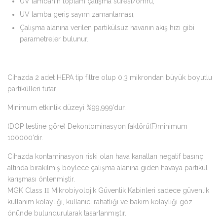
UV lambanın toplam çalışma süresi/ömrü,
UV lamba geriş sayım zamanlaması,
Çalışma alanına verilen partikülsüz havanın akış hızı gibi
parametreler bulunur.
Cihazda 2 adet HEPA tip filtre olup 0,3 mikrondan büyük boyutlu
partikülleri tutar.
Minimum etkinlik düzeyi %99,999’dur.
(DOP testine göre) Dekontominasyon faktörü(F)minimum
100000’dir.
Cihazda kontaminasyon riski olan hava kanalları negatif basınç
altında bırakılmış böylece çalışma alanına giden havaya partikül
karışması önlenmiştir.
MGK Class ΙΙ Mikrobiyolojik Güvenlik Kabinleri sadece güvenlik
kullanım kolaylığı, kullanıcı rahatlığı ve bakım kolaylığı göz
önünde bulundurularak tasarlanmıştır.