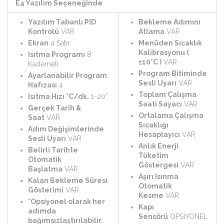
E4 Yazılım Seçeneğinde
Yazılım Tabanlı PID
Bekleme Adımını
Kontrolü
VAR
Atlama
VAR
Ekran
4 Satır
Menüden Sıcaklık
Kalibrasyonu (
Isıtma Programı
8
±10°C )
VAR
Kademeli
Program Bitiminde
Ayarlanabilir Program
Sesli Uyarı
VAR
Hafızası
4
Toplam Çalışma
Isıtma Hızı °C/dk.
1-20*
Saati Sayacı
VAR
Gerçek Tarih &
Ortalama Çalışma
Saat
VAR
Sıcaklığı
Adım Değişimlerinde
Hesaplayıcı
VAR
Sesli Uyarı
VAR
Anlık Enerji
Belirli Tarihte
Tüketim
Otomatik
Göstergesi
VAR
Başlatma
VAR
Aşırı Isınma
Kalan Bekleme Süresi
Otomatik
Gösterimi
VAR
Kesme
VAR
*Opsiyonel olarak her
Kapı
adımda
Sensörü
OPSİYONEL
bağımsızlaştırılabilir.