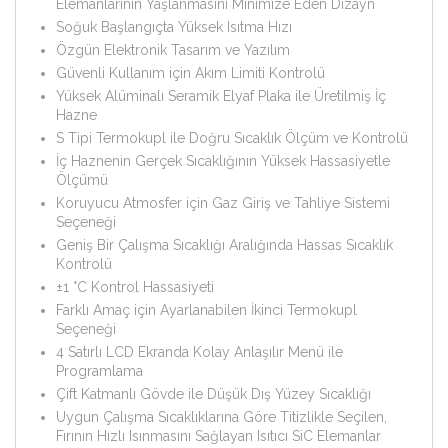
Elemanlarının Yaşlanmasını Minimize Eden Dizayn
Soğuk Başlangıçta Yüksek Isıtma Hızı
Özgün Elektronik Tasarım ve Yazılım
Güvenli Kullanım için Akım Limiti Kontrolü
Yüksek Alüminalı Seramik Elyaf Plaka ile Üretilmiş İç
Hazne
S Tipi Termokupl ile Doğru Sıcaklık Ölçüm ve Kontrolü
İç Haznenin Gerçek Sıcaklığının Yüksek Hassasiyetle
Ölçümü
Koruyucu Atmosfer için Gaz Giriş ve Tahliye Sistemi
Seçeneği
Geniş Bir Çalışma Sıcaklığı Aralığında Hassas Sıcaklık
Kontrolü
±1 °C Kontrol Hassasiyeti
Farklı Amaç için Ayarlanabilen İkinci Termokupl
Seçeneği
4 Satırlı LCD Ekranda Kolay Anlaşılır Menü ile
Programlama
Çift Katmanlı Gövde ile Düşük Dış Yüzey Sıcaklığı
Uygun Çalışma Sıcaklıklarına Göre Titizlikle Seçilen,
Fırının Hızlı Isınmasını Sağlayan Isıtıcı SiC Elemanlar