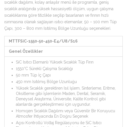
sıcaklık dağılımı, kolay anlaşılır menü ile programla, geniş
sıcaklık aralığında yüksek hassasiyetli ölçüm, uygun çalışma
sıcaklıklarına göre titizlikle seçilip tasarlanan ve fırının hızlı
ısınmasına olanak sağlayan ısıtıcı elemanlar, 50 – 100 mm Tüp
Çapı, 300 – 800 mm Isıtılmış Bölge Uzunluğu seçenekleri.
MTTFSiC-1550-50-450-E4/U8/S16
Genel Özellikler
SiC Isıtıcı Elemanlı Yüksek Sıcaklık Tüp Fırın
1550°C Sürekli Çalışma Sıcaklığı
50 mm Tüp İç Çapı
450 mm Isıtılmış Bölge Uzunluğu
Yüksek Sıcaklık gerektiren Isıl İşlem, Sinterleme, Eritme,
Oksitleme gibi İşlemlerin Maden, Dental, Seramik,
Deneysel Araştırma, Üniversite, Kalite Kontrol gibi
alanlarda gerçekleştirmesi için uygundur.
Homojen Sıcaklık Dağılımı veya Güvenilir Bir Koruyucu
Atmosfer İhtiyacında En Doğru Seçenek
Açısı Kontrollü Voltaj Regülasyonu ile SiC Isıtıcı