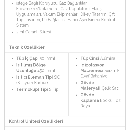
İsteğe Bağlı Koruyucu Gaz Bağlantıları,
Flowmetre/Rotametre, Gaz Regülatörü, Flanş
Uygulamaları, Vakum Ekipmanları, Dikey Tasarım, Çift
Tüp Tasarımı, Pc Bağlantısı, Harici Aşırı Isınma Kontrol
Sistemi
2 Yıl Garanti Süresi
Teknik Özellikler
Tüp İç Çapı
50 [mm]
Tüp Cinsi
Alümina
Isıtılmış Bölge
İç İzolasyon
Uzunluğu
450 [mm]
Malzemesi
Seramik
Elyaf Battaniye
Isıtıcı Eleman Tipi
SiC
(Silisyum Karbür)
Gövde
Materyali
Çelik Sac
Termokupl Tipi
S Tipi
Gövde
Kaplama
Epoksi Toz
Boya
Kontrol Ünitesi Özellikleri